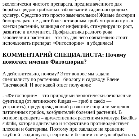
экологически чистого препарата, предназначенного для
борьбы с рядом грибковых заболеваний садово-огородных
культур. Средство это просто замечательное! Живые бактерии
биопрепарата не дают болезнетворным грибам проникнуть в
клетки растений, защищая от инфекций, стимулируя их рост,
развитие и иммунитет. Профилактика разного рода
заболеваний растений – это то, для чего обязательно стоит
использовать препарат «Фитоспорин», я убедилась!
КОММЕНТАРИЙ СПЕЦИАЛИСТА: Почему
помогает именно Фитоспорин?
А действительно, почему? Этот вопрос мы задали
специалисту по растениям - биологу и садоводу Елене
Чистяковой. И вот какой ответ получили:
- «Фитоспорин» – это природный экологически-безопасный
фунгицид (от латинского fungus — гриб и caedo —
устранить), предупреждающий развитие спор или мицелия
патогенных грибов, возбудителей болезней растений. В
основе препарата – дружественная растениям культура Bacillus
subtilis, которая длительно и эффективно противодействует
плесени и бактериям. Поэтому при закладке на хранение
клубней гладиолусов, георгина и бегонии советую обработать