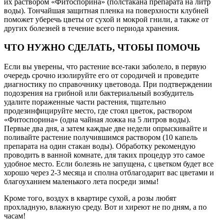
их раствором «Фитоспорина» (полстакана препарата на литр
воды). Тончайшая защитная пленка на поверхности клубней
поможет уберечь цветы от сухой и мокрой гнили, а также от
других болезней в течение всего периода хранения.
ЧТО НУЖНО СДЕЛАТЬ, ЧТОБЫ ПОМОЧЬ
Если вы уверены, что растение все-таки заболело, в первую
очередь срочно изолируйте его от сородичей и проведите
диагностику по справочнику цветовода. При подтверждении
подозрения на грибной или бактериальный возбудитель
удалите пораженные части растения, тщательно
продезинфицируйте место, где стоял цветок, раствором
«Фитоспорина» (одна чайная ложка на 5 литров воды).
Первые два дня, а затем каждые две недели опрыскивайте и
поливайте растение получившимся раствором (10 капель
препарата на один стакан воды). Обработку рекомендую
проводить в ванной комнате, для таких процедур это самое
удобное место. Если болезнь не запущена, с цветком будет все
хорошо через 2-3 месяца и сполна отблагодарит вас цветами и
благоуханием маленького лета посреди зимы!
Кроме того, воздух в квартире сухой, а розы любят
прохладную, влажную среду. Вот и хиреют не по дням, а по
часам!