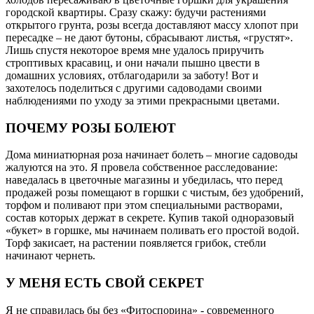
городской квартиры. Сразу скажу: будучи растениями
открытого грунта, розы всегда доставляют массу хлопот при
пересадке – не дают бутоны, сбрасывают листья, «грустят».
Лишь спустя некоторое время мне удалось приручить
строптивых красавиц, и они начали пышно цвести в
домашних условиях, отблагодарили за заботу! Вот и
захотелось поделиться с другими садоводами своими
наблюдениями по уходу за этими прекрасными цветами.
ПОЧЕМУ РОЗЫ БОЛЕЮТ
Дома миниатюрная роза начинает болеть – многие садоводы
жалуются на это. Я провела собственное расследование:
наведалась в цветочные магазины и убедилась, что перед
продажей розы помещают в горшки с чистым, без удобрений,
торфом и поливают при этом специальными растворами,
состав которых держат в секрете. Купив такой одноразовый
«букет» в горшке, мы начинаем поливать его простой водой.
Торф закисает, на растении появляется грибок, стебли
начинают чернеть.
У МЕНЯ ЕСТЬ СВОЙ СЕКРЕТ
Я не справилась бы без «Фитоспорина» - современного