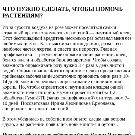
ЧТО НУЖНО СДЕЛАТЬ, ЧТОБЫ ПОМОЧЬ
РАСТЕНИЯМ?
Из-за сухости воздуха на розе может поселиться самый
страшный враг всех комнатных растений — паутинный клещ.
Этот беспощадный вредитель несколько раз оставлял меня без
любимых цветов. Как выяснила впоследствии, розы – его
наиболее частая жертва, и спасти их непросто. Главная
профилактика — регулярное опрыскивание растений, клещ
боится влаги и обработка биопрепаратами. Чтобы создать
влажность опрыскивать розу нужно 3-4 раза в день чистой
водой. Опрыскивание Фитоспорином с целью профилактики
грибковых заболеваний достаточно проводить один раз в 10-
14 дней, можно чередовать опрыскивание с поливом под
корень. Но, чтобы справиться с паутинным клещом одной
влажности недостаточно. Нужно провести хотя бы 1-2
обработки Гуми-БТБ (запах специфический) с интервалом 7-
10 дней. Посоветовала Ирина Леонидовна Ермолаева,
специалист по защите растений.
В этом убедилась на собственном опыте: клеща как ветром
сдуло, а на растении появились новые листья и бутоны.
Письмо в редакцию от работника банка Регины Маликовой