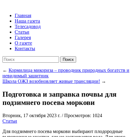
Главная
Наша газета
Телесадовод
Статьи
Галерея
О газете
Контакты
Поиск
←
Кормилица микориза – проводник природных богатств и
невидимый защитник
Школа ОЖЗ возобновляет живые трансляции!
→
Подготовка и заправка почвы для
подзимнего посева моркови
Вторник, 17 октября 2023 г.
/
Просмотров: 1024
Статьи
Для подзимнего посева моркови выбирают плодородные
выровненные участки, где не застаивается вода. Для этого