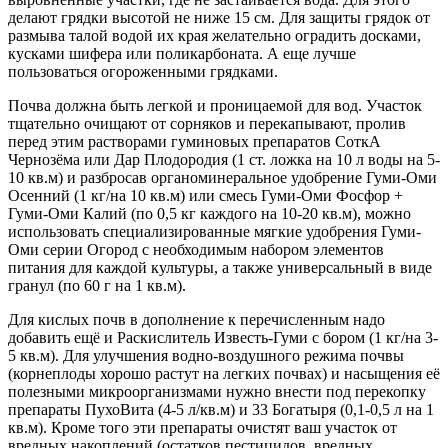
делают грядки высотой не ниже 15 см. Для защиты грядок от
размыва талой водой их края желательно оградить досками,
кусками шифера или поликарбоната. А еще лучше
пользоваться огороженными грядками.
Почва должна быть легкой и проницаемой для вод. Участок
тщательно очищают от сорняков и перекапывают, пролив
перед этим растворами гуминовых препаратов СоткА
Чернозёма или Дар Плодородия (1 ст. ложка на 10 л воды на 5-
10 кв.м) и разбросав органоминеральное удобрение Гуми-Оми
Осенний (1 кг/на 10 кв.м) или смесь Гуми-Оми Фосфор +
Гуми-Оми Калий (по 0,5 кг каждого на 10-20 кв.м), можно
использовать специализированные мягкие удобрения Гуми-
Оми серии Огород с необходимым набором элементов
питания для каждой культуры, а также универсальный в виде
гранул (по 60 г на 1 кв.м).
Для кислых почв в дополнение к перечисленным надо
добавить ещё и Раскислитель Известь-Гуми с бором (1 кг/на 3-
5 кв.м). Для улучшения водно-воздушного режима почвы
(корнеплоды хорошо растут на легких почвах) и насыщения её
полезными микроорганизмами нужно внести под перекопку
препараты ПухоВита (4-5 л/кв.м) и 33 Богатыря (0,1-0,5 л на 1
кв.м). Кроме того эти препараты очистят ваш участок от
вредных накоплений (остатков пестицидов, вредных