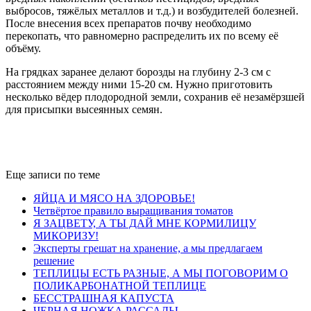
выбросов, тяжёлых металлов и т.д.) и возбудителей болезней.
После внесения всех препаратов почву необходимо
перекопать, что равномерно распределить их по всему её
объёму.
На грядках заранее делают борозды на глубину 2-3 см с
расстоянием между ними 15-20 см. Нужно приготовить
несколько вёдер плодородной земли, сохранив её незамёрзшей
для присыпки высеянных семян.
Еще записи по теме
ЯЙЦА И МЯСО НА ЗДОРОВЬЕ!
Четвёртое правило выращивания томатов
Я ЗАЦВЕТУ, А ТЫ ДАЙ МНЕ КОРМИЛИЦУ
МИКОРИЗУ!
Эксперты грешат на хранение, а мы предлагаем
решение
ТЕПЛИЦЫ ЕСТЬ РАЗНЫЕ, А МЫ ПОГОВОРИМ О
ПОЛИКАРБОНАТНОЙ ТЕПЛИЦЕ
БЕССТРАШНАЯ КАПУСТА
ЧЕРНАЯ НОЖКА РАССАДЫ