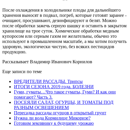
После охлаждения в холодильнике плоды для дальнейшего
хранения выносят в подвал, погреб, которые готовят заранее -
очищают, просушивают, дезинфицируют и белят. Можно
после обработки зажечь серную шашку и оставить в закрытом
хранилище на трое суток. Химические обработки медным
купоросом или серным газом не желательны, обычно это
используют в промышленном масштабе, а мы хотим получить
здоровую, экологически чистую, без всяких пестицидов
продукцию.
Рассказывает Владимир Иванович Корнилов
Еще записи по теме
ВРЕДИТЕЛИ РАССАДЫ. Трипсы
ИТОГИ СЕЗОНА 2019 года. БОЛЕЗНИ
Гуми, гуматы…Что такое гуматы, Гуми? И как они
помогают? Часть 3.
ПОСЕЯЛИ САЛАТ, ОГУРЦЫ, И ТОМАТЫ ПОД
РАЗНЫМ ОСВЕЩЕНИЕМ
Пересадка рассады огурцов в открытый грунт
Нужна ли вода Кормилице Микоризе?
Готовим землянику к будущему урожаю