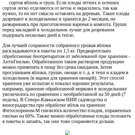
сортов яблонь и груш. Если плоды летних и осенних
сортов легко отделяются от веток и окрасились, так как
нужно, то их нет смысла оставлять на деревьях. Такие плоды
дозревают в холодильнике и хранятся до 2 месяцев, не
развариваясь при приготовлении варенья и компота. Груши
перед закладкой в холодильник лучше для дозревания
подержать несколько дней в тепле.
Для лучшей сохранности собранного урожая яблоки
раскладываются в пакеты по 1,5 кг. Предварительно
обработанные биопрепаратом от заболеваний при хранении -
АнтиГнилью. Обработанную таким раствором продукцию
можно применять в пищу без срока ожидания. Затем
просушиваем яблоки, груши, овощи и т. д. в тени и кладем в
холодильник (в ящики для хранения овощей). Этот способ
хранения уже испытан и показал хорошие результаты,
например, хранение обработанной моркови в холодильнике
увеличилось по сравнению с необработанной на 50 дней (7
недель). В Северо-Кавказском НИИ садоводства и
виноградарства при обработке яблок на хранение
Фитоспорином-М снизилось количество плодов, пораженных
гнилью на 60%. Также можно обработанные плоды положить
в пакеты и запаять, так они тоже сохраняются дольше.