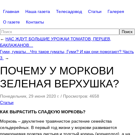
Главная
Наша газета
Телесадовод
Статьи
Галерея
О газете
Контакты
Поиск
←
НАС ЖДУТ БОЛЬШИЕ УРОЖАИ ТОМАТОВ, ПЕРЦЕВ,
БАКЛАЖАНОВ…
Гуми, гуматы…Что такое гуматы, Гуми? И как они помогают? Часть
3.
→
ПОЧЕМУ У МОРКОВИ
ЗЕЛЕНАЯ ВЕРХУШКА?
Понедельник, 29 июня 2020 г.
/
Просмотров: 4658
Статьи
КАК ВЫРАСТИТЬ СЛАДКУЮ МОРКОВЬ?
Морковь – двухлетнее травянистое растение семейства
сельдерейных. В первый год жизни у моркови развивается
прикорневая розетка листьев и толстый корень (корнеплод), а на