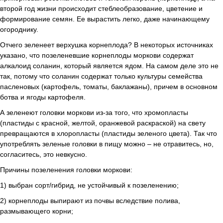
второй год жизни происходит стеблеобразование, цветение и
формирование семян. Ее вырастить легко, даже начинающему
огороднику.
Отчего зеленеет верхушка корнеплода? В некоторых источниках
указано, что позеленевшие корнеплоды моркови содержат
алкалоид соланин, который является ядом. На самом деле это не
так, потому что соланин содержат только культуры семейства
пасленовых (картофель, томаты, баклажаны), причем в основном
ботва и ягоды картофеля.
А зеленеют головки моркови из-за того, что хромопласты
(пластиды с красной, желтой, оранжевой раскраской) на свету
превращаются в хлоропласты (пластиды зеленого цвета). Так что
употреблять зеленые головки в пищу можно – не отравитесь, но,
согласитесь, это невкусно.
Причины позеленения головки моркови:
1) выбран сорт/гибрид, не устойчивый к позеленению;
2) корнеплоды выпирают из почвы вследствие полива,
размывающего корни;