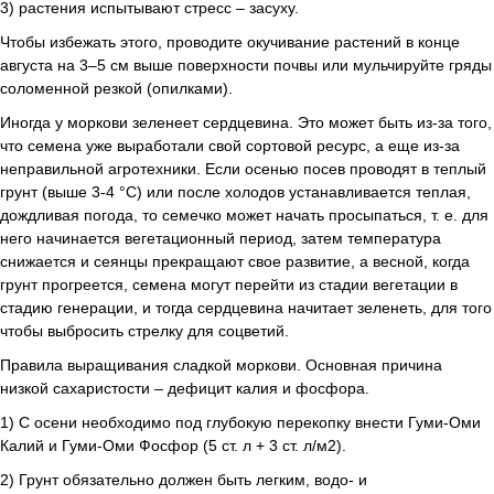
3) растения испытывают стресс – засуху.
Чтобы избежать этого, проводите окучивание растений в конце
августа на 3–5 см выше поверхности почвы или мульчируйте гряды
соломенной резкой (опилками).
Иногда у моркови зеленеет сердцевина. Это может быть из-за того,
что семена уже выработали свой сортовой ресурс, а еще из-за
неправильной агротехники. Если осенью посев проводят в теплый
грунт (выше 3-4 °С) или после холодов устанавливается теплая,
дождливая погода, то семечко может начать просыпаться, т. е. для
него начинается вегетационный период, затем температура
снижается и сеянцы прекращают свое развитие, а весной, когда
грунт прогреется, семена могут перейти из стадии вегетации в
стадию генерации, и тогда сердцевина начитает зеленеть, для того
чтобы выбросить стрелку для соцветий.
Правила выращивания сладкой моркови. Основная причина
низкой сахаристости – дефицит калия и фосфора.
1) С осени необходимо под глубокую перекопку внести Гуми-Оми
Калий и Гуми-Оми Фосфор (5 ст. л + 3 ст. л/м2).
2) Грунт обязательно должен быть легким, водо- и