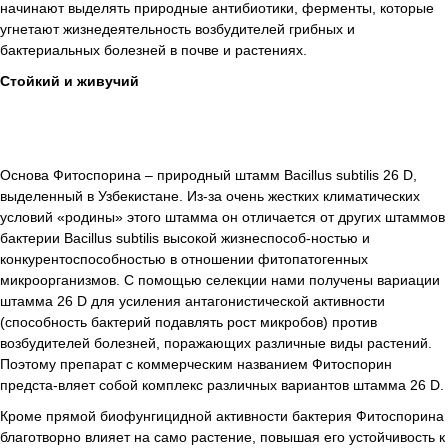
начинают выделять природные антибиотики, ферменты, которые
угнетают жизнедеятельность возбудителей грибных и
бактериальных болезней в почве и растениях.
Стойкий и живучий
Основа Фитоспорина – природный штамм Bacillus subtilis 26 D,
выделенный в Узбекистане. Из-за очень жестких климатических
условий «родины» этого штамма он отличается от других штаммов
бактерии Bacillus subtilis высокой жизнеспособ-ностью и
конкурентоспособностью в отношении фитопатогенных
микроорганизмов. С помощью селекции нами получены вариации
штамма 26 D для усиления антагонистической активности
(способность бактерий подавлять рост микробов) против
возбудителей болезней, поражающих различные виды растений.
Поэтому препарат с коммерческим названием Фитоспорин
предста-вляет собой комплекс различных вариантов штамма 26 D.
Кроме прямой биофунгицидной активности бактерия Фитоспорина
благотворно влияет на само растение, повышая его устойчивость к