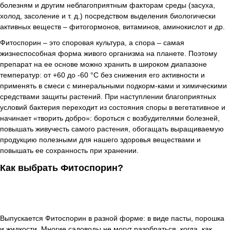
болезням и другим неблагоприятным факторам среды (засуха,
холод, засоление и т. д.) посредством выделения биологически
активных веществ – фитогормонов, витаминов, аминокислот и др.
Фитоспорин – это споровая культура, а спора – самая
жизнеспособная форма живого организма на планете. Поэтому
препарат на ее основе можно хранить в широком диапазоне
температур: от +60 до -60 °С без снижения его активности и
применять в смеси с минеральными подкорм-ками и химическими
средствами защиты растений. При наступлении благоприятных
условий бактерия переходит из состояния споры в вегетативное и
начинает «творить добро»: бороться с возбудителями болезней,
повышать живучесть самого растения, обогащать выращиваемую
продукцию полезными для нашего здоровья веществами и
повышать ее сохранность при хранении.
Как выбрать Фитоспорин?
Выпускается Фитоспорин в разной форме: в виде пасты, порошка
и жидкости. Многие садоводы не могут разобраться, когда, как,