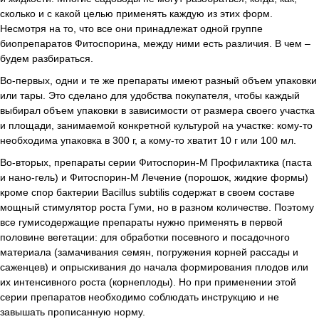
сколько и с какой целью применять каждую из этих форм.
Несмотря на то, что все они принадлежат одной группе
биопрепаратов Фитоспорина, между ними есть различия. В чем –
будем разбираться.
Во-первых, одни и те же препараты имеют разный объем упаковки
или тары. Это сделано для удобства покупателя, чтобы каждый
выбирал объем упаковки в зависимости от размера своего участка
и площади, занимаемой конкретной культурой на участке: кому-то
необходима упаковка в 300 г, а кому-то хватит 10 г или 100 мл.
Во-вторых, препараты серии Фитоспорин-М Профилактика (паста
и нано-гель) и Фитоспорин-М Лечение (порошок, жидкие формы)
кроме спор бактерии Bacillus subtilis содержат в своем составе
мощный стимулятор роста Гуми, но в разном количестве. Поэтому
все гумисодержащие препараты нужно применять в первой
половине вегетации: для обработки посевного и посадочного
материала (замачивания семян, погружения корней рассады и
саженцев) и опрыскивания до начала формирования плодов или
их интенсивного роста (корнеплоды). Но при применении этой
серии препаратов необходимо соблюдать инструкцию и не
завышать прописанную норму.