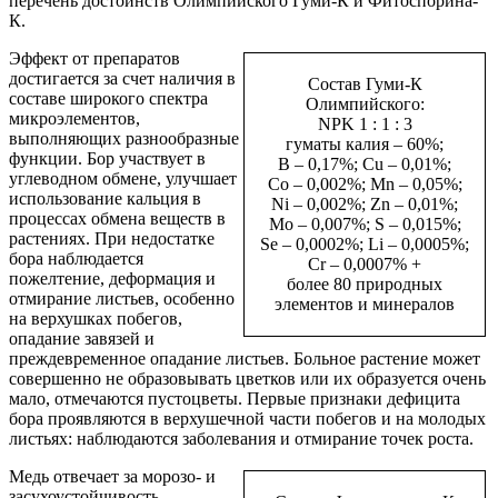
перечень достоинств Олимпийского Гуми-К и Фитоспорина-
К.
Эффект от препаратов
достигается за счет наличия в
Состав Гуми-К
составе широкого спектра
Олимпийского:
микроэлементов,
NPK 1 : 1 : 3
выполняющих разнообразные
гуматы калия – 60%;
функции. Бор участвует в
B – 0,17%; Cu – 0,01%;
углеводном обмене, улучшает
Со – 0,002%; Mn – 0,05%;
использование кальция в
Ni – 0,002%; Zn – 0,01%;
процессах обмена веществ в
Mo – 0,007%; S – 0,015%;
растениях. При недостатке
Se – 0,0002%; Li – 0,0005%;
бора наблюдается
Сr – 0,0007% +
пожелтение, деформация и
более 80 природных
отмирание листьев, особенно
элементов и минералов
на верхушках побегов,
опадание завязей и
преждевременное опадание листьев. Больное растение может
совершенно не образовывать цветков или их образуется очень
мало, отмечаются пустоцветы. Первые признаки дефицита
бора проявляются в верхушечной части побегов и на молодых
листьях: наблюдаются заболевания и отмирание точек роста.
Медь отвечает за морозо- и
засухоустойчивость,