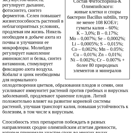
Состав Фитоспорина-К
регулирует дыхание,
Олимпийского:
фотосинтез, синтез
живые клетки и споры
ферментов. Селен повышает
бактерии Bacillus subtilis, титр
жизнеспособность растений в
не менее 108 КОЕ/г;
неблагоприятных условиях,
гуматы калия – 60%;
продлевая им жизнь. Никель
К – 3,0%; B – 0.17%;
необходим в добыче азота из
Mo – 0,007%; Se – 0,0002%;
почвы и улучшении ее
Li – 0,0005%; S – 0,015%;
микрофлоры. Молибден
Co – 0,002%; Mn – 0.05%;
регулирует накопление
Сu – 0,01%; Zn – 0,01%;
аминокислот и белка, синтез
Ni – 0.002%; Cr – 0.007% +
витаминов, стимулирует
более 80 природных
фиксацию азота воздуха.
элементов и минералов
Кобальт и цинк необходимы
для нормального
оплодотворения цветков, образования плодов и семян, они
усиливают иммунитет растений против грибных и вирусных
заболеваний, продлевают хранение плодов. Литий
положительно влияет на развитие корневой системы
растений, улучшая транспорт калия, повышая устойчивость к
болезням, в том числе к вирусным.
Способность этих препаратов побеждать в разных
направлениях сродни олимпийским атлетам древности,
которые принимали участие сразу во многих видах