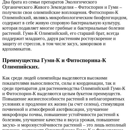
Два брата из семьи препаратов Экологического
Органического Живого Земледелия – Фитоспорин и Гуми –
получили свои олимпийские воплощения. Фитоспорин-К
Олимпийский, являясь микробиологическим биофунгицидом,
содержит в себе живую споровую бактериальную культуру,
которая подавляет многие грибные и бактериальные болезни
растений. Гуми-К Олимпийский, его старший брат, всегда
поддержит младшего, даруя растениям ростоускорение и
защиту от стрессов, в том числе засух, заморозков и
ядохимикатов.
Преимущества Гуми-К и Фитоспорина-К
Олимпийских.
Как среди людей олимпийцы выделяются высокими
показателями выносливости, силы и координации, так и
среди препаратов для растениеводства Олимпийский Гуми-К
и Фитоспорин-К выделяются целым букетом преимуществ.
Повышение жизнеспособности растений в неблагоприятных
условиях и продление их жизни (за счет селена), стимуляция
почвенной и атмосферной азотфиксации, улучшение
микрофлоры почвы, повышение устойчивости растений к
болезням, улучшение качества и вкуса урожая, повышение
засухо- и морозоустойчивости растений – это лишь неполный