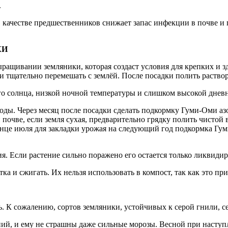
.
качестве предшественников снижает запас инфекции в почве и 
КИ
щивании земляники, которая создаст условия для крепких и зд
и тщательно перемешать с землёй. После посадки полить раство
го солнца, низкой ночной температуры и слишком высокой днев
ы. Через месяц после посадки сделать подкормку Гуми-Оми азот, 
 почве, если земля сухая, предварительно грядку полить чисто
нце июля для закладки урожая на следующий год подкормка Гуми
я. Если растение сильно поражено его остается только ликвидир
а и сжигать. Их нельзя использовать в компост, так как это пр
ь. К сожалению, сортов земляники, устойчивых к серой гнили, 
тений, и ему не страшны даже сильные морозы. Весной при насту