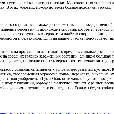
тях куста – стеблях, листьях и ягодах. Массовое развитие болез
ах. В этих условиях можно потерять больше половины урожая.
сового созревания, а также расположенные в непосредственной 
странение серой гнили происходит спорами, которые переносятс
ые покрываются пушистым сероватым налётом спор и грибницей в
одянистой и безвкусной. Если на вашем участке присутствуют н
жность на протяжении длительного времени, сильные росы по н
на соседних грядках заражённых растений, слишком большая гу
не получится, но можно снизить вероятность ее появление и ущер
аться с создания оптимальных условия для развития кустиков. 
истьев, своевременная обработка почвы: перекопка, рыхление,
альными удобрениями Гуми-Оми, оптимальная густота посадки, 
 на ягодах клубники, борьбу с ней нужно начинать с ранней ве
 сбора урожая, а лучше всего еженедельно. Если вы будете соблю