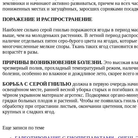
земляники и начинают активно развиваться, причем на всех час
пониженных местах и загущённых, заросших сорняками посадк
ПОРАЖЕНИЕ И РАСПРОСТРАНЕНИЕ
Наиболее сильно серой гнилью поражаются ягоды в период мас
выше, чем на молоденьких растениях. В летний период распро
наличие отдельных пятен серо-бурого цвета на ягодах, котор
многочисленные мелкие споры. Ткань таких ягод становится в
возрастёт в разы.
ПРИЧИНЫ ВОЗНИКНОВЕНИЯ БОЛЕЗНИ.
Это высокая вла
чрезмерный полив, прохладный температурный режим, наличие 
болезни, особенно во влажное и дождливое лето, скорее всего 
БОРЬБА С СЕРОЙ ГНИЛЬЮ
должна в первую очередь начин
освещённом месте, ранней весной уборка старых и погибших л
чёрном укрывном материале агротекс. Подкормки органо-минер
грядки больных плодов и растений. Чтобы не появилась гниль
обработку при отрастании листьев, окончании цветения, после
крупных и сладких ягод.
Еще записи по теме