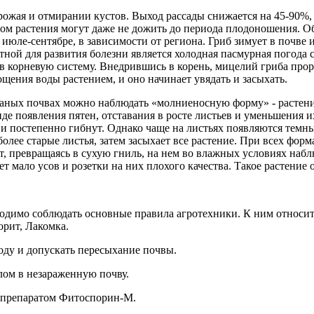
рожая и отмирании кустов. Выход рассады снижается на 45-90%
ом растения могут даже не дожить до периода плодоношения. Об
в июле-сентябре, в зависимости от региона. Гриб зимует в почве
ятной для развития болезни является холодная пасмурная погод
 корневую систему. Внедрившись в корень, мицелий гриба прор
ения воды растением, и оно начинает увядать и засыхать.
аных почвах можно наблюдать «молниеносную форму» - растения
е появления пятен, отставания в росте листьев и уменьшения и
и постепенно гибнут. Однако чаще на листьях появляются темны
лее старые листья, затем засыхает все растение. При всех фор
ает, превращаясь в сухую гниль, на нем во влажных условиях на
ет мало усов и розетки на них плохого качества. Такое растение 
бходимо соблюдать основные правила агротехники. К ним относи
орит, Лакомка.
оду и допускать пересыхание почвы.
ом в незараженную почву.
иопрепаратом Фитоспорин-М.