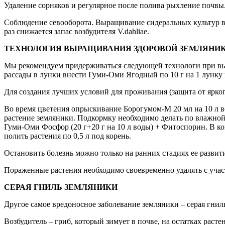
Удаление сорняков и регулярное после полива рыхление почвы
Соблюдение севооборота. Выращивание сидеральных культур в 
раз снижается запас возбудителя V.dahliae.
ТЕХНОЛОГИЯ ВЫРАЩИВАНИЯ ЗДОРОВОЙ ЗЕМЛЯНИ
Мы рекомендуем придерживаться следующей технологи при выра
рассады в лунки внести Гуми-Оми Ягодный по 10 г на 1 лунку 
Для создания лучших условий для проживания (защита от ярко
Во время цветения опрыскивание Борогумом-М 20 мл на 10 л вод
растение земляники. Подкормку необходимо делать по влажной
Гуми-Оми Фосфор (20 г+20 г на 10 л воды) + Фитоспорин. В ко
полить растения по 0,5 л под корень.
Остановить болезнь можно только на ранних стадиях ее развити
Пораженные растения необходимо своевременно удалять с участк
СЕРАЯ ГНИЛЬ ЗЕМЛЯНИКИ
Другое самое вредоносное заболевание земляники – серая гнил
Возбудитель – гриб, который зимует в почве, на остатках рас