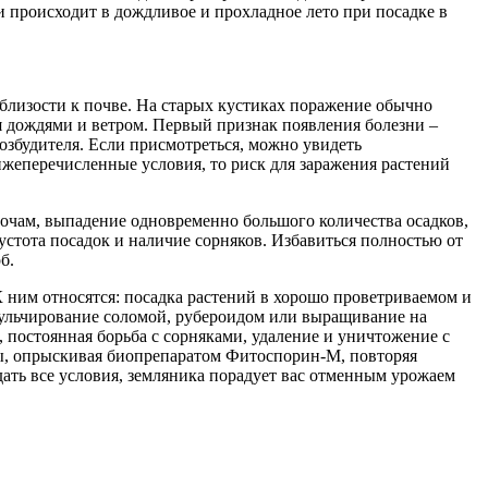
ни происходит в дождливое и прохладное лето при посадке в
близости к почве. На старых кустиках поражение обычно
я дождями и ветром. Первый признак появления болезни –
озбудителя. Если присмотреться, можно увидеть
ижеперечисленные условия, то риск для заражения растений
очам, выпадение одновременно большого количества осадков,
стота посадок и наличие сорняков. Избавиться полностью от
б.
К ним относятся: посадка растений в хорошо проветриваемом и
 мульчирование соломой, рубероидом или выращивание на
постоянная борьба с сорняками, удаление и уничтожение с
сны, опрыскивая биопрепаратом Фитоспорин-М, повторяя
дать все условия, земляника порадует вас отменным урожаем