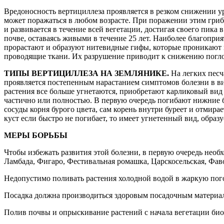
Вредоносность вертициллеза проявляется в резком снижении у
может поражаться в любом возрасте. При поражении этим гриб
и развивается в течение всей вегетации, достигая своего пика 
почве, оставаясь живыми в течение 25 лет. Наиболее благопри
прорастают и образуют нитевидные гифы, которые проникают в
проводящие ткани. Их разрушение приводит к снижению поглощ
ТИПЫ ВЕРТИЦИЛЛЕЗА НА ЗЕМЛЯНИКЕ.
На легких песч
проявляется постепенным нарастанием симптомов болезни в вид
растения все больше угнетаются, приобретают карликовый вид 
частично или полностью. В первую очередь погибают нижние бо
сосуды корня бурого цвета, сам корень внутри буреет и отмир
куст если быстро не погибает, то имеет угнетенный вид, образу
МЕРЫ БОРЬБЫ
Чтобы избежать развития этой болезни, в первую очередь нео
Ламбада, Фигаро, Фестивальная ромашка, Царскосельская, Фав
Недопустимо поливать растения холодной водой в жаркую пог
Посадка должна производиться здоровым посадочным материал
Полив почвы и опрыскивание растений с начала вегетации б