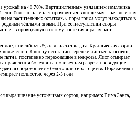
, а урожай на 40-70%. Вертициллезным увяданием земляника
ычно болезнь начинает проявляться в конце мая – начале июня
 или на растительных остатках. Споры гриба могут находиться в
а с редкими тёплыми днями. При ее наступлении споры
астает в проводящую систему растения и разрушает
 могут погибнуть буквально за три дня. Хроническая форма
х количества. К концу вегетации черешки листьев краснеют,
е пятна, постепенно переходящие в некрозы. Лист отмирает
мах проявления болезни на поперечном разрезе проводящие
блюдается спороношение белого или серого цвета. Пораженный
отмирает полностью через 2-3 года.
тся выращивание устойчивых сортов, например: Вима Занта,