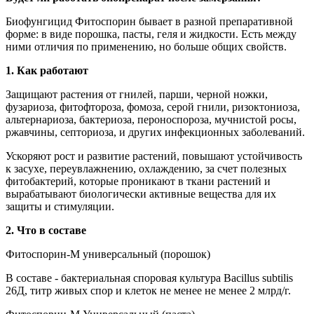
Биофунгицид Фитоспорин бывает в разной препаративной
форме: в виде порошка, пасты, геля и жидкости. Есть между
ними отличия по применению, но больше общих свойств.
1. Как работают
Защищают растения от гнилей, парши, черной ножки,
фузариоза, фитофтороза, фомоза, серой гнили, ризоктониоза,
альтернариоза, бактериоза, пероноспороза, мучнистой росы,
ржавчины, септориоза, и других инфекционных заболеваний.
Ускоряют рост и развитие растений, повышают устойчивость
к засухе, переувлажнению, охлаждению, за счет полезных
фитобактерий, которые проникают в ткани растений и
вырабатывают биологически активные вещества для их
защиты и стимуляции.
2. Что в составе
Фитоспорин-М универсальный (порошок)
В составе - бактериальная споровая культура Bacillus subtilis
26Д, титр живых спор и клеток не менее не менее 2 млрд/г.