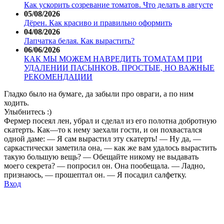
Как ускорить созревание томатов. Что делать в августе
05/08/2026
Дёрен. Как красиво и правильно оформить
04/08/2026
Лапчатка белая. Как вырастить?
06/06/2026
КАК МЫ МОЖЕМ НАВРЕДИТЬ ТОМАТАМ ПРИ
УДАЛЕНИИ ПАСЫНКОВ. ПРОСТЫЕ, НО ВАЖНЫЕ
РЕКОМЕНДАЦИИ
Гладко было на бумаге, да забыли про овраги, а по ним
ходить.
Улыбнитесь :)
Фермер посеял лен, убрал и сделал из его полотна добротную
скатерть. Как—то к нему заехали гости, и он похвастался
одной даме: — Я сам вырастил эту скатерть! — Ну да, —
саркастически заметила она, — как же вам удалось вырастить
такую большую вещь? — Обещайте никому не выдавать
моего секрета? — попросил он. Она пообещала. — Ладно,
признаюсь, — прошептал он. — Я посадил салфетку.
Вход