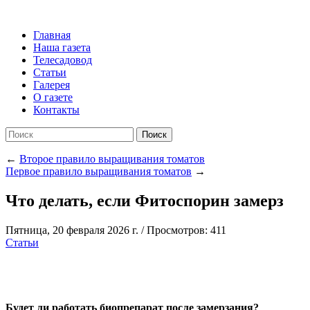
Главная
Наша газета
Телесадовод
Статьи
Галерея
О газете
Контакты
Поиск
←
Второе правило выращивания томатов
Первое правило выращивания томатов
→
Что делать, если Фитоспорин замерз
Пятница, 20 февраля 2026 г.
/
Просмотров: 411
Статьи
Будет ли работать биопрепарат после замерзания?