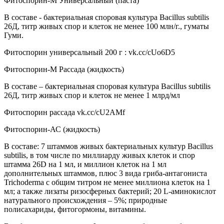
Фитоспорин-М Универсальный (паста)
В составе - бактериальная споровая культура Bacillus subtilis
26Д, титр живых спор и клеток не менее 100 млн/г., гуматы
Гуми.
Фитоспорин универсальный 200 г : vk.cc/cUo6D5
Фитоспорин-М Рассада (жидкость)
В составе – бактериальная споровая культура Bacillus subtilis
26Д, титр живых спор и клеток не менее 1 млрд/мл
Фитоспорин рассада vk.cc/cU2AMf
Фитоспорин-АС (жидкость)
В составе: 7 штаммов живых бактериальных культур Bacillus
subtilis, в том числе по миллиарду живых клеток и спор
штамма 26D на 1 мл, и миллион клеток на 1 мл
дополнительных штаммов, плюс 3 вида гриба-антагониста
Trichoderma c общим титром не менее миллиона клеток на 1
мл; а также лизаты ризосферных бактерий; 20 L-аминокислот
натурального происхождения – 5%; природные
полисахариды, фитогормоны, витамины.