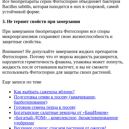
Все биопрепараты серии Фитоспорин объединяет бактерия
Bacillus subtilis, которая находится в них в споровой, самой
устойчивой форме.
3. Не теряют свойств при замерзании
При замерзании биопрепарата Фитоспорин все споры
микроорганизмов сохраняют свою жизнеспособность и
защитные свойства.
Внимание! Не допускайте замерзания жидких препаратов
Фитоспорин. Потому что от мороза жидкость расширится,
нарушится герметичность флакона, упаковка может лопнуть,
жидкость после оттаивания вытечет, и вы не сможете
использовать Фитоспорин для защиты своих растений.
Еще записи по теме
Как выбрать саженцы яблони?
Подготовка семян к посеву (замачивание,
барботирование)
Готовим семена перца к посеву
Богатырские салатные рекорды от «БашИнком»
«Богатый-ДОМ» - комплексное, биоактивированное
удобрение
Весеннее солнце: спасаем растения от ожогов!