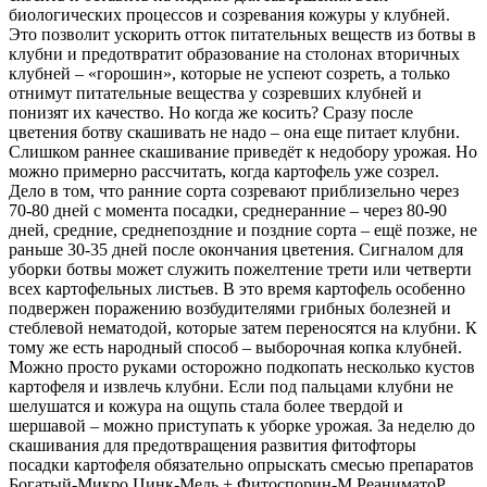
биологических процессов и созревания кожуры у клубней.
Это позволит ускорить отток питательных веществ из ботвы в
клубни и предотвратит образование на столонах вторичных
клубней – «горошин», которые не успеют созреть, а только
отнимут питательные вещества у созревших клубней и
понизят их качество. Но когда же косить? Сразу после
цветения ботву скашивать не надо – она еще питает клубни.
Слишком раннее скашивание приведёт к недобору урожая. Но
можно примерно рассчитать, когда картофель уже созрел.
Дело в том, что ранние сорта созревают приблизельно через
70-80 дней с момента посадки, среднеранние – через 80-90
дней, средние, среднепоздние и поздние сорта – ещё позже, не
раньше 30-35 дней после окончания цветения. Сигналом для
уборки ботвы может служить пожелтение трети или четверти
всех картофельных листьев. В это время картофель особенно
подвержен поражению возбудителями грибных болезней и
стеблевой нематодой, которые затем переносятся на клубни. К
тому же есть народный способ – выборочная копка клубней.
Можно просто руками осторожно подкопать несколько кустов
картофеля и извлечь клубни. Если под пальцами клубни не
шелушатся и кожура на ощупь стала более твердой и
шершавой – можно приступать к уборке урожая. За неделю до
скашивания для предотвращения развития фитофторы
посадки картофеля обязательно опрыскать смесью препаратов
Богатый-Микро Цинк-Медь + Фитоспорин-М РеаниматоР