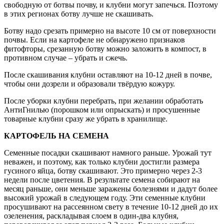
свободную от ботвы почву, и клубни могут запечься. Поэтому
в этих регионах ботву лучше не скашивать.
Ботву надо срезать примерно на высоте 10 см от поверхности
почвы. Если на картофеле не обнаружено признаков
фитофторы, срезанную ботву можно заложить в компост, в
противном случае – убрать и сжечь.
После скашивания клубни оставляют на 10-12 дней в почве,
чтобы они дозрели и образовали твёрдую кожуру.
После уборки клубни перебрать, при желании обработать
АнтиГнилью (порошком или опрыскать) и просушенные
товарные клубни сразу же убрать в хранилище.
КАРТОФЕЛЬ НА СЕМЕНА
Семенные посадки скашивают намного раньше. Урожай тут
неважен, и поэтому, как только клубни достигли размера
гусиного яйца, ботву скашивают. Это примерно через 2-3
недели после цветения. В результате семена собирают на
месяц раньше, они меньше заражены болезнями и дадут более
высокий урожай в следующем году. Эти семенные клубни
просушивают на рассеянном свету в течение 10-12 дней до их
озеленения, раскладывая слоем в один-два клубня,