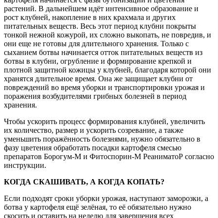
растений. В дальнейшем идёт интенсивное образование и
рост клубней, накопление в них крахмала и других
питательных веществ. Весь этот период клубни покрыты
тонкой нежной кожурой, их сложно выкопать, не повредив, и
они еще не готовы для длительного хранения. Только с
сыханием ботвы начинается отток питательных веществ из
ботвы в клубни, огрубление и формирование крепкой и
плотной защитной кожицы у клубней, благодаря которой они
хранятся длительное время. Она же защищает клубни от
повреждений во время уборки и транспортировки урожая и
поражения возбудителями грибных болезней в период
хранения.
Чтобы ускорить процесс формирования клубней, увеличить
их количество, размер и ускорить созревание, а также
уменьшить поражённость болезнями, нужно обязательно в
фазу цветения обработать посадки картофеля смесью
препаратов Борогум-М и Фитоспорин-М РеаниматоР согласно
инструкции.
КОГДА СКАШИВАТЬ, А КОГДА КОПАТЬ?
Если подходят сроки уборки урожая, наступают заморозки, а
ботва у картофеля ещё зелёная, то её обязательно нужно
скосить и оставить на неделю для завершения всех