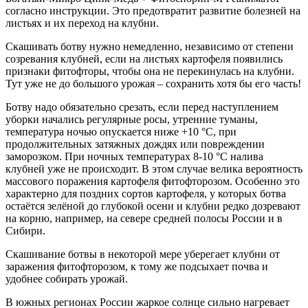
согласно инструкции. Это предотвратит развитие болезней на
листьях и их переход на клубни.
Скашивать ботву нужно немедленно, независимо от степени
созревания клубней, если на листьях картофеля появились
признаки фитофторы, чтобы она не перекинулась на клубни.
Тут уже не до большого урожая – сохранить хотя бы его часть!
Ботву надо обязательно срезать, если перед наступлением
уборки начались регулярные росы, утренние туманы,
температура ночью опускается ниже +10 °С, при
продолжительных затяжных дождях или повреждении
заморозком. При ночных температурах 8-10 °С налива
клубней уже не происходит. В этом случае велика вероятность
массового поражения картофеля фитофторозом. Особенно это
характерно для поздних сортов картофеля, у которых ботва
остаётся зелёной до глубокой осени и клубни редко дозревают
на корню, например, на севере средней полосы России и в
Сибири.
Скашивание ботвы в некоторой мере уберегает клубни от
заражения фитофторозом, к тому же подсыхает почва и
удобнее собирать урожай.
В южных регионах России жаркое солнце сильно нагревает