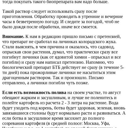
тогда покупать такого биопрепарата вам надо больше.
Такой раствор следует использовать сразу после
приготовления. Обработку проводить в утренние и вечерние
часы в безветренную погоду. И следите за погодой, чтоб не
было дождя после обработки, иначе все смоется.
Внимание.
К нам в редакцию пришло письмо с претензией,
что препарат не сработал на личинках колорадского жука.
Стали выяснять, в чем причина и оказалось, что садовод,
опрыскав свои растения, думал, что практически сразу все
погибнут личинки (как от ядовитой химии - опрыскал и все
погибли) и сразу нам написал претензию. Напомню, что
биологический препарат БТБ действует не сразу (в течение 5-
ти дней) пока прожорливые личинки не насытиться этим
драгоценным раствором. Так и произошло. Письмо
отправлено, а личинки погибли чуть позже.
Если есть возможность полива
на своем участке, то август
обещают жарким и засушливым, и лучше не поленитесь и
полейте картофель из расчета 2 - 3 литра на растение. Вода
будет уходить под корень, ботва будет здоровая, зеленая, вновь
завязавшиеся столоны будут нормально расти и развиваться. А
если ботва в засушливое время засохнет до полного
созревания картофеля (в средней полосе: Москва, Уфа,