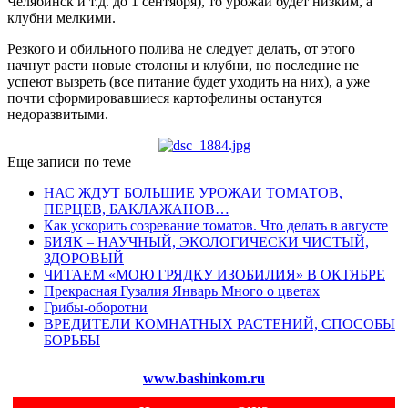
Челябинск и т.д. до 1 сентября), то урожай будет низким, а
клубни мелкими.
Резкого и обильного полива не следует делать, от этого
начнут расти новые столоны и клубни, но последние не
успеют вызреть (все питание будет уходить на них), а уже
почти сформировавшиеся картофелины останутся
недоразвитыми.
Еще записи по теме
НАС ЖДУТ БОЛЬШИЕ УРОЖАИ ТОМАТОВ,
ПЕРЦЕВ, БАКЛАЖАНОВ…
Как ускорить созревание томатов. Что делать в августе
БИЯК – НАУЧНЫЙ, ЭКОЛОГИЧЕСКИ ЧИСТЫЙ,
ЗДОРОВЫЙ
ЧИТАЕМ «МОЮ ГРЯДКУ ИЗОБИЛИЯ» В ОКТЯБРЕ
Прекрасная Гузалия Январь Много о цветах
Грибы-оборотни
ВРЕДИТЕЛИ КОМНАТНЫХ РАСТЕНИЙ, СПОСОБЫ
БОРЬБЫ
www.bashinkom.ru