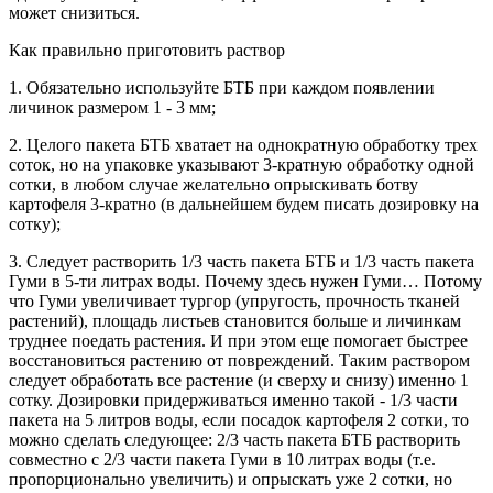
может снизиться.
Как правильно приготовить раствор
1. Обязательно используйте БТБ при каждом появлении
личинок размером 1 - 3 мм;
2. Целого пакета БТБ хватает на однократную обработку трех
соток, но на упаковке указывают 3-кратную обработку одной
сотки, в любом случае желательно опрыскивать ботву
картофеля 3-кратно (в дальнейшем будем писать дозировку на
сотку);
3. Следует растворить 1/3 часть пакета БТБ и 1/3 часть пакета
Гуми в 5-ти литрах воды. Почему здесь нужен Гуми… Потому
что Гуми увеличивает тургор (упругость, прочность тканей
растений), площадь листьев становится больше и личинкам
труднее поедать растения. И при этом еще помогает быстрее
восстановиться растению от повреждений. Таким раствором
следует обработать все растение (и сверху и снизу) именно 1
сотку. Дозировки придерживаться именно такой - 1/3 части
пакета на 5 литров воды, если посадок картофеля 2 сотки, то
можно сделать следующее: 2/3 часть пакета БТБ растворить
совместно с 2/3 части пакета Гуми в 10 литрах воды (т.е.
пропорционально увеличить) и опрыскать уже 2 сотки, но