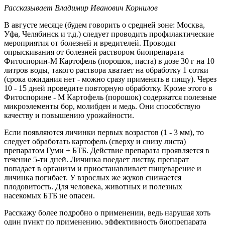
Рассказывает Владимир Иванович Корнилов
В августе месяце (будем говорить о средней зоне: Москва,
Уфа, Челябинск и т.д.) следует проводить профилактические
мероприятия от болезней и вредителей. Проводят
опрыскивания от болезней раствором биопрепарата
Фитоспорин-М Картофель (порошок, паста) в дозе 30 г на 10
литров воды, такого раствора хватает на обработку 1 сотки
(срока ожидания нет - можно сразу применять в пищу). Через
10 - 15 дней проведите повторную обработку. Кроме этого в
Фитоспорине - М Картофель (порошок) содержатся полезные
микроэлементы бор, молибден и медь. Они способствую
качеству и повышению урожайности.
Если появляются личинки первых возрастов (1 - 3 мм), то
следует обработать картофель (сверху и снизу листа)
препаратом Гуми + БТБ. Действие препарата проявляется в
течение 5-ти дней. Личинка поедает листву, препарат
попадает в организм и приостанавливает пищеварение и
личинка погибает. У взрослых же жуков снижается
плодовитость. Для человека, животных и полезных
насекомых БТБ не опасен.
Расскажу более подробно о применении, ведь нарушая хоть
один пункт по применению, эффективность биопрепарата