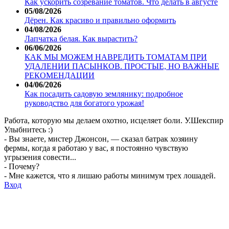
Как ускорить созревание томатов. Что делать в августе
05/08/2026
Дёрен. Как красиво и правильно оформить
04/08/2026
Лапчатка белая. Как вырастить?
06/06/2026
КАК МЫ МОЖЕМ НАВРЕДИТЬ ТОМАТАМ ПРИ
УДАЛЕНИИ ПАСЫНКОВ. ПРОСТЫЕ, НО ВАЖНЫЕ
РЕКОМЕНДАЦИИ
04/06/2026
Как посадить садовую землянику: подробное
руководство для богатого урожая!
Работа, которую мы делаем охотно, исцеляет боли. У.Шекспир
Улыбнитесь :)
- Вы знаете, мистер Джонсон, — сказал батрак хозяину
фермы, когда я работаю у вас, я постоянно чувствую
угрызения совести...
- Почему?
- Мне кажется, что я лишаю работы минимум трех лошадей.
Вход