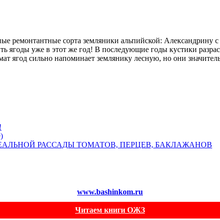
урные ремонтантные сорта земляники альпийской: Александрину
чить ягоды уже в этот же год! В последующие годы кустики разр
омат ягод сильно напоминает землянику лесную, но они значител
!
)
ЕАЛЬНОЙ РАССАДЫ ТОМАТОВ, ПЕРЦЕВ, БАКЛАЖАНОВ
www.bashinkom.ru
Читаем книги ОЖЗ