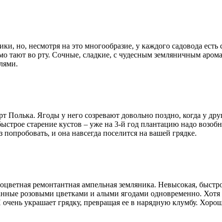
ки, но, несмотря на это многообразие, у каждого садовода есть
о тают во рту. Сочные, сладкие, с чудесным земляничным арома
лями.
 Полька. Ягоды у него созревают довольно поздно, когда у др
ыстрое старение кустов – уже на 3-й год плантацию надо возобно
 попробовать, и она навсегда поселится на вашей грядке.
воцветная ремонтантная ампельная земляника. Невысокая, быстр
анные розовыми цветками и алыми ягодами одновременно. Хотя я
 И очень украшает грядку, превращая ее в нарядную клумбу. Хор