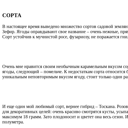
СОРТА
В настоящее время выведено множество сортов садовой земляни
Зефир. Ягоды оправдывают свое название – очень нежные, прям
Сорт устойчив к мучнистой росе, фузариозу, не поражается гни
Очень мне нравится своим необычным карамельным вкусом сорт
ягоды, следующий – помельче. К недостаткам сорта относится б
уникальным неповторимым вкусом ягоду, стоит только один раз
И еще один мой любимый сорт, вернее гибрид – Тоскана. Розо
для декоративных целей: очень красиво смотрятся кусты, усып
максимум 18 грамм. Зато плодоносит и цветет она весь сезон.
полуметра.