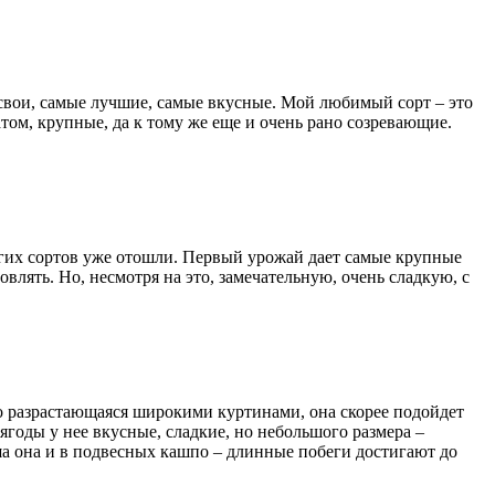
 свои, самые лучшие, самые вкусные. Мой любимый сорт – это
том, крупные, да к тому же еще и очень рано созревающие.
угих сортов уже отошли. Первый урожай дает самые крупные
влять. Но, несмотря на это, замечательную, очень сладкую, с
о разрастающаяся широкими куртинами, она скорее подойдет
годы у нее вкусные, сладкие, но небольшого размера –
оша она и в подвесных кашпо – длинные побеги достигают до