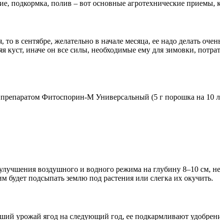
ние, подкормка, полив – вот основные агротехнические приемы, 
 то в сентябре, желательно в начале месяца, ее надо делать оче
яя куст, иначе он все силы, необходимые ему для зимовки, потр
репаратом Фитоспорин-М Универсальный (5 г порошка на 10 л 
улучшения воздушного и водного режима на глубину 8–10 см, не 
м будет подсыпать землю под растения или слегка их окучить.
оший урожай ягод на следующий год, ее подкармливают удобрени