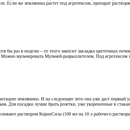
 Если же земляника растет под агротексом, препарат растворяют
отя бы раз в неделю – от этого зависит закладка цветочных поч
. Можно мульчировать Мульчей-разрыхлителем. Под агротексом зе
антацию земляники. И на следующее лето она уже даст первый у
. Для посадки лучше брать розетки, уже укорененные в стакан
оливают раствором КорнеСила (100 мл на 10 л рабочего раствора