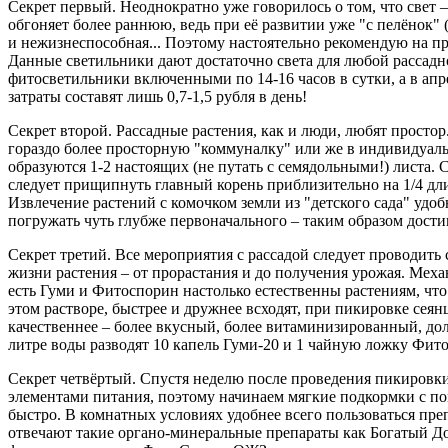
Секрет первый. Неоднократно уже говорилось о том, что свет 
обгоняет более раннюю, ведь при её развитии уже "с пелёнок" (
и нежизнеспособная... Поэтому настоятельно рекомендую на 
Данные светильники дают достаточно света для любой рассадной
фитосветильники включенными по 14-16 часов в сутки, а в апр
затраты составят лишь 0,7-1,5 рубля в день!
Секрет второй. Рассадные растения, как и люди, любят простор
гораздо более просторную "коммуналку" или же в индивидуальн
образуются 1-2 настоящих (не путать с семядольными!) листа. 
следует прищипнуть главный корень приблизительно на 1/4 дли
Извлечение растений с комочком земли из "детского сада" удо
погружать чуть глубже первоначального – таким образом дост
Секрет третий. Все мероприятия с рассадой следует проводить
жизни растения – от прорастания и до получения урожая. Мех
есть Гуми и Фитоспорин настолько естественны растениям, чт
этом растворе, быстрее и дружнее всходят, при пикировке сеян
качественнее – более вкусный, более витаминизированный, дол
литре воды разводят 10 капель Гуми-20 и 1 чайную ложку Фит
Секрет четвёртый. Спустя неделю после проведения пикировки
элементами питания, поэтому начинаем мягкие подкормки с п
быстро. В комнатных условиях удобнее всего пользоваться пр
отвечают такие органо-минеральные препараты как Богатый Д