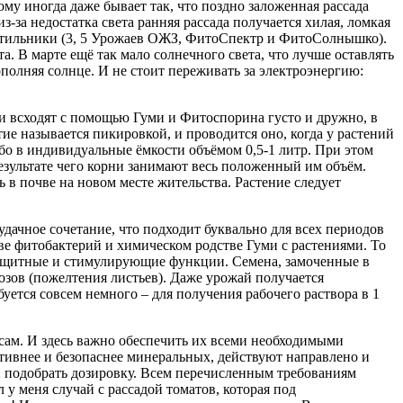
му иногда даже бывает так, что поздно заложенная рассада
з-за недостатка света ранняя рассада получается хилая, ломкая
ветильники (3, 5 Урожаев ОЖЗ, ФитоСпектр и ФитоСолнышко).
. В марте ещё так мало солнечного света, что лучше оставлять
ополняя солнце. И не стоит переживать за электроэнергию:
они всходят с помощью Гуми и Фитоспорина густо и дружно, в
е называется пикировкой, и проводится оно, когда у растений
ибо в индивидуальные ёмкости объёмом 0,5-1 литр. При этом
езультате чего корни занимают весь положенный им объём.
 в почве на новом месте жительства. Растение следует
удачное сочетание, что подходит буквально для всех периодов
ве фитобактерий и химическом родстве Гуми с растениями. То
 защитные и стимулирующие функции. Семена, замоченные в
розов (пожелтения листьев). Даже урожай получается
уется совсем немного – для получения рабочего раствора в 1
асам. И здесь важно обеспечить их всеми необходимыми
ивнее и безопаснее минеральных, действуют направлено и
 и подобрать дозировку. Всем перечисленным требованиям
 меня случай с рассадой томатов, которая под