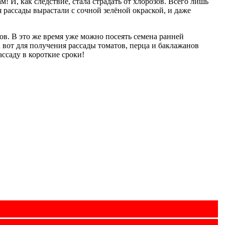
 И, как следствие, стала страдать от хлорозов. Всего лишь
ассады вырастали с сочной зелёной окраской, и даже
ов. В это же время уже можно посеять семена ранней
А вот для получения рассады томатов, перца и баклажанов
ассаду в короткие сроки!