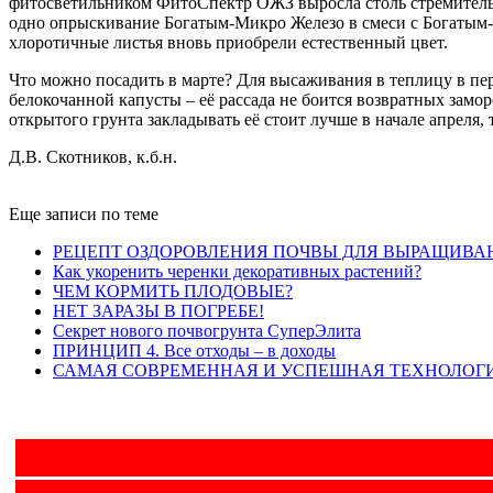
фитосветильником ФитоСпектр ОЖЗ выросла столь стремительно,
одно опрыскивание Богатым-Микро Железо в смеси с Богатым-
хлоротичные листья вновь приобрели естественный цвет.
Что можно посадить в марте? Для высаживания в теплицу в пер
белокочанной капусты – её рассада не боится возвратных замор
открытого грунта закладывать её стоит лучше в начале апреля, 
Д.В. Скотников, к.б.н.
Еще записи по теме
РЕЦЕПТ ОЗДОРОВЛЕНИЯ ПОЧВЫ ДЛЯ ВЫРАЩИВАН
Как укоренить черенки декоративных растений?
ЧЕМ КОРМИТЬ ПЛОДОВЫЕ?
НЕТ ЗАРАЗЫ В ПОГРЕБЕ!
Секрет нового почвогрунта СуперЭлита
ПРИНЦИП 4. Все отходы – в доходы
САМАЯ СОВРЕМЕННАЯ И УСПЕШНАЯ ТЕХНОЛОГ