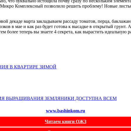
 что буквально истощила почву сразу по нескольким элементам!
Микро Комплексный позволило решить проблему! Новые листья р
вой декаде марта закладываем рассаду томатов, перца, баклажан
озков в мае и как раз будет готова к высадке в открытый грунт. 
тем более теперь вы знаете 4 секрета, как вырастить идеальную р
ИЯ В КВАРТИРЕ ЗИМОЙ
ИЯ ВЫРАЩИВАНИЯ ЗЕМЛЯНИКИ ДОСТУПНА ВСЕМ
www.bashinkom.ru
Читаем книги ОЖЗ