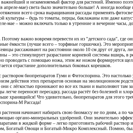
– важнейший и незаменяемый фактор для растений. Именно поэто
в апреле-мае) света было значительно больше! А иногда вообще и
протяжении всего срока выращивания рассады применять фитос
 культуры – будь то томаты, перцы, баклажаны или даже капуста
еле-мае – можно включать только в утренние и вечерние часы, д
. Поэтому важно вовремя перевести их из "детского сада", где 
ые ёмкости (лучше всего – торфяные горшочки). Это мероприяти
Сеянцы рассаживают на расстоянии около 10 см друг от друга, л
ны – это стимулирует разрастание корневой системы вширь, в р
бно проводить с помощью ножа, этим же ножом формируется щель
игается отрастание дополнительных боковых корешков.
 с раствором биопрепаратов Гуми и Фитоспорина. Это настолько 
анизм действия этих препаратов основан на эволюционном родст
о они с лёгкостью проникают во все их ткани и выполняют там
цы легче переносят пересадку, рассада растёт без болезней и хло
ьше хранящийся! Что удивительно, биопрепаратов для этого треб
оспорина-М Рассада!
 растения начинают набирать свою биомассу не по дням, а по ч
омощью органо-минеральных удобрений. Они значительно эффект
епаратами в жидкой форме – легко приготовить рабочий раствор
ом, Богатый Овощи и Богатый-Микро Комплексный. Помню, был у