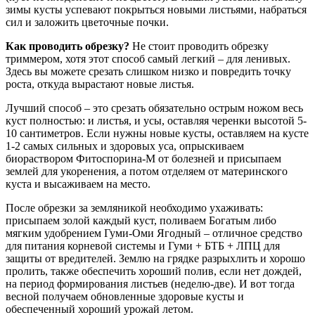
зимы кусты успевают покрыться новыми листьями, набраться
сил и заложить цветочные почки.
Как проводить обрезку?
Не стоит проводить обрезку
триммером, хотя этот способ самый легкий – для ленивых.
Здесь вы можете срезать слишком низко и повредить точку
роста, откуда вырастают новые листья.
Лучший способ – это срезать обязательно острым ножом весь
куст полностью: и листья, и усы, оставляя черенки высотой 5-
10 сантиметров. Если нужны новые кусты, оставляем на кусте
1-2 самых сильных и здоровых уса, опрыскиваем
биораствором Фитоспорина-М от болезней и присыпаем
землей для укоренения, а потом отделяем от материнского
куста и высаживаем на место.
После обрезки за земляникой необходимо ухаживать:
присыпаем золой каждый куст, поливаем Богатым либо
мягким удобрением Гуми-Оми Ягодный – отличное средство
для питания корневой системы и Гуми + БТБ + ЛПЦ для
защиты от вредителей. Землю на грядке разрыхлить и хорошо
пролить, также обеспечить хороший полив, если нет дождей,
на период формирования листьев (неделю-две). И вот тогда
весной получаем обновленные здоровые кусты и
обеспеченный хороший урожай летом.