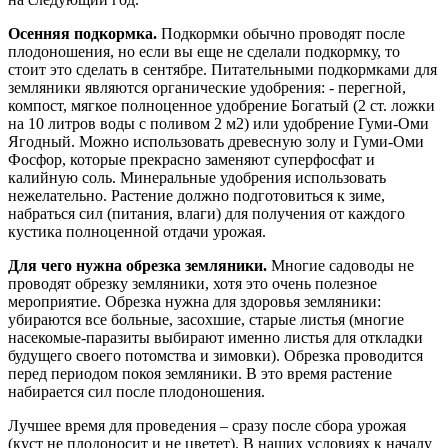
Осенняя подкормка.
Подкормки обычно проводят после
плодоношения, но если вы еще не сделали подкормку, то
стоит это сделать в сентябре. Питательными подкормками для
земляники являются органические удобрения: - перегной,
компост, мягкое полноценное удобрение Богатый (2 ст. ложки
на 10 литров воды с поливом 2 м2) или удобрение Гуми-Оми
Ягодный. Можно использовать древесную золу и Гуми-Оми
Фосфор, которые прекрасно заменяют суперфосфат и
калийную соль. Минеральные удобрения использовать
нежелательно. Растение должно подготовиться к зиме,
набраться сил (питания, влаги) для получения от каждого
кустика полноценной отдачи урожая.
Для чего нужна обрезка земляники.
Многие садоводы не
проводят обрезку земляники, хотя это очень полезное
мероприятие. Обрезка нужна для здоровья земляники:
убираются все больные, засохшие, старые листья (многие
насекомые-паразиты выбирают именно листья для откладки
будущего своего потомства и зимовки). Обрезка проводится
перед периодом покоя земляники. В это время растение
набирается сил после плодоношения.
Лучшее время для проведения – сразу после сбора урожая
(куст не плодоносит и не цветет). В наших условиях к началу