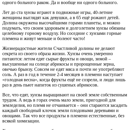
одного больного раком. Да и вообще ни одного больного.
Лет до ста хунзы играют в подвижные игры, 40-летние
женщины выглядят как девушки, а в 65 ещё рожают детей.
Долина окружена высочайшими горами планеты, и можно
подумать, что своим здоровьем и долголетием хунзы обязаны
целебному горному воздуху. Но соседние с хунзами горные
племена и живут меньше и болеют часто!
Жизнерадостные жители Счастливой долины не делают
секрета из своего образа жизни. Хунзы очень умеренно
питаются: летом едят сырые фрукты и овощи, зимой –
высушенные на солнце абрикосы и пророщенные зерна,
овечью брынзу. Совсем не едят мяса и почти не употребляют
соль. А раз в год в течение 2-4 месяцев в племени наступает
«голодная весна», когда фрукты ещё не созрели, и люди лишь
раз в день пьют напиток из сушеных абрикосов.
Все, что едят, хунзы выращивают на своей земле собственным
трудом. А ведь в горах очень мало земли, пригодной для
земледелия, но племя не отчаивается – они стараются засадить
каждый свободный клочок земли плодовыми деревьями и
овощами. Так что все продукты в племени естественные, без
всякой химизации.