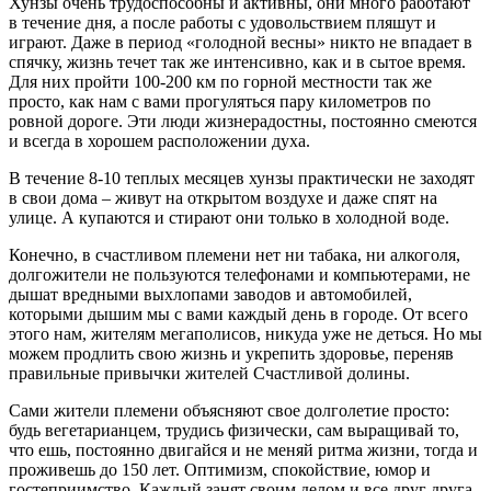
Хунзы очень трудоспособны и активны, они много работают
в течение дня, а после работы с удовольствием пляшут и
играют. Даже в период «голодной весны» никто не впадает в
спячку, жизнь течет так же интенсивно, как и в сытое время.
Для них пройти 100-200 км по горной местности так же
просто, как нам с вами прогуляться пару километров по
ровной дороге. Эти люди жизнерадостны, постоянно смеются
и всегда в хорошем расположении духа.
В течение 8-10 теплых месяцев хунзы практически не заходят
в свои дома – живут на открытом воздухе и даже спят на
улице. А купаются и стирают они только в холодной воде.
Конечно, в счастливом племени нет ни табака, ни алкоголя,
долгожители не пользуются телефонами и компьютерами, не
дышат вредными выхлопами заводов и автомобилей,
которыми дышим мы с вами каждый день в городе. От всего
этого нам, жителям мегаполисов, никуда уже не деться. Но мы
можем продлить свою жизнь и укрепить здоровье, переняв
правильные привычки жителей Счастливой долины.
Сами жители племени объясняют свое долголетие просто:
будь вегетарианцем, трудись физически, сам выращивай то,
что ешь, постоянно двигайся и не меняй ритма жизни, тогда и
проживешь до 150 лет. Оптимизм, спокойствие, юмор и
гостеприимство. Каждый занят своим делом и все друг друга