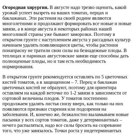
Огородная хирургия.
В августе надо трезво оценить, какой
урожай успеет вызреть на ваших томатах, перцах и
баклажанах. Эти растения на своей родине являются
многолетними и продолжают формировать все новые и новые
завязи, а в конце августа в некоторых районах нашей
многоликой страны уже бывают заморозки. Поэтому в
открытом грунте с наступлением августа у рассадных культур
начинаем удалять появляющиеся цветы, чтобы растения
понапрасну не тратили свои силы на безнадежные плоды. В
теплицах и парниках августовские завязи еще способны дать
полноценные плоды, но и там есть необходимость
нормирования.
В открытом грунте рекомендуется оставлять по 5 цветочных
кистей томатов, а в защищенном – 7. Перец и баклажан
цветочных кистей не образуют, поэтому для ориентира
оставляем на каждой веточке по 1-2 завязи в зависимости от
сортовой величины плодов. У томатов постепенно
продолжаем удалять листья снизу вверх, как только на них
появляются признаки старения или подозрения на
заболевания. И, конечно же, безжалостно выламываем новые
пасынки у всех сортов томатов, даже у детерминантных –
нечего распыляться, надо все силы бросить на созревание
того, что уже завязалось. Точки роста у индетерминантых