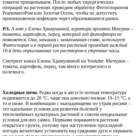
томатов прищипываем. После любых хирургических
операций на растениях проводим обработку Фитоспорином
РеаниматоРом или Золотая Осень, чтобы не допустить
проникновения инфекции через образовавшиеся ранки.
P.S.
А вот у Елены Храмушиной, куратора проекта Мичурин –
томаты, картофель, перец, который год фитофтора не
появляется. Она, начиная с замачивания семян, использует
Фитоспорин и в период роста растений проводит каждый
10-й день опрыскивание его раствором в утренние часы.
Смотрите канал Елены Храмушиной на Youtube: Мичурин –
томаты, картофель, перец, там много интересного и
полезного.
Холодные ночи.
Редко когда в августе ночная температура
поднимается до 20 °С, чаще она довольно низкая: 10–15 °С, а
то и ниже. В комбинации с выпадающими по утрам росами –
это идеальные условия для развития болезней у
теплолюбивых культурных растений и совсем неидеальные
условия для них самих. Первыми поражаются растения
открытого грунта, поэтому при наступлении прохладной
погоды желательно установить над грядками дуги и укрывать