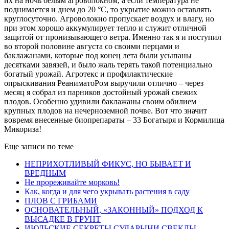
их на ночь белым агроволокном, а если температура не
поднимается и днем до 20 °С, то укрытие можно оставлять
круглосуточно. Агроволокно пропускает воздух и влагу, но
при этом хорошо аккумулирует тепло и служит отличной
защитой от пронизывающего ветра. Именно так я и поступил
во второй половине августа со своими перцами и
баклажанами, которые под конец лета были усыпаны
десятками завязей, и было жаль терять такой потенциально
богатый урожай. Агротекс и профилактические
опрыскивания РеаниматоРом выручили отлично – через
месяц я собрал из парников достойный урожай свежих
плодов. Особенно удивили баклажаны своим обилием
крупных плодов на нечерноземной почве. Вот что значит
вовремя внесенные биопрепараты – 33 Богатыря и Кормилица
Микориза!
Еще записи по теме
НЕПРИХОТЛИВЫЙ ФИКУС, НО БЫВАЕТ И
ВРЕДНЫМ
Не прореживайте морковь!
Как, когда и для чего укрывать растения в саду
ПЛОВ С ГРИБАМИ
ОСНОВАТЕЛЬНЫЙ, «ЗАКОННЫЙ» ПОДХОД К
ВЫСАДКЕ В ГРУНТ
ИЮЛЬСКИЕ СЕКРЕТЫ СУДАРЫНИ СВЕКЛЫ