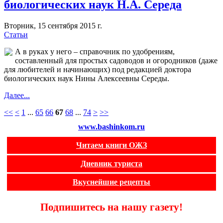
биологических наук Н.А. Середа
Вторник, 15 сентября 2015 г.
Статьи
А в руках у него – справочник по удобрениям,
составленный для простых садоводов и огородников (даже
для любителей и начинающих) под редакцией доктора
биологических наук Нины Алексеевны Середы.
Далее...
<<
<
1
...
65
66
67
68
...
74
>
>>
www.bashinkom.ru
Читаем книги ОЖЗ
Дневник туриста
Вкуснейшие рецепты
Подпишитесь на нашу газету!