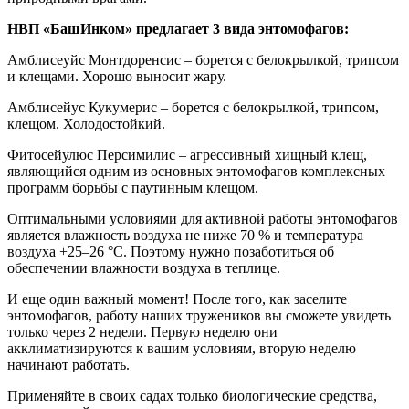
НВП «БашИнком» предлагает 3 вида энтомофагов:
Амблисеуйс Монтдоренсис – борется с белокрылкой, трипсом
и клещами. Хорошо выносит жару.
Амблисейус Кукумерис – борется с белокрылкой, трипсом,
клещом. Холодостойкий.
Фитосейулюс Персимилис – агрессивный хищный клещ,
являющийся одним из основных энтомофагов комплексных
программ борьбы с паутинным клещом.
Оптимальными условиями для активной работы энтомофагов
является влажность воздуха не ниже 70 % и температура
воздуха +25–26 °С. Поэтому нужно позаботиться об
обеспечении влажности воздуха в теплице.
И еще один важный момент! После того, как заселите
энтомофагов, работу наших тружеников вы сможете увидеть
только через 2 недели. Первую неделю они
акклиматизируются к вашим условиям, вторую неделю
начинают работать.
Применяйте в своих садах только биологические средства,