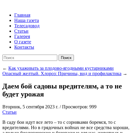
Главная
Наша газета
Телесадовод
Статьи
Галерея
О газете
Контакты
Поиск
←
Как ухаживать за плодово-ягодными кустарниками
Опасный желтый. Хлороз: Причины, вид и профилактика
→
Даем бой садовы вредителям, а то не
будет урожая
Вторник, 5 сентября 2023 г.
/
Просмотров: 999
Статьи
В саду бои идут все лето – то с сорняками боремся, то с
вредителями. Но в грядочных войнах не все средства хороши,
а только биологические и безопасные для нас, животных и