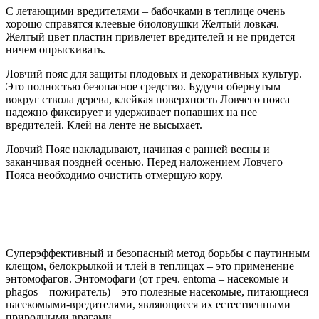
С летающими вредителями – бабочками в теплице очень
хорошо справятся клеевые биоловушки Желтый ловкач.
Желтый цвет пластин привлечет вредителей и не придется
ничем опрыскивать.
Ловчий пояс для защиты плодовых и декоративных культур.
Это полностью безопасное средство. Будучи обернутым
вокруг ствола дерева, клейкая поверхность Ловчего пояса
надежно фиксирует и удерживает попавших на нее
вредителей. Клей на ленте не высыхает.
Ловчий Пояс накладывают, начиная с ранней весны и
заканчивая поздней осенью. Перед наложением Ловчего
Пояса необходимо очистить отмершую кору.
Суперэффективный и безопасный метод борьбы с паутинным
клещом, белокрылкой и тлей в теплицах – это применение
энтомофагов. Энтомофаги (от греч. entoma – насекомые и
phagos – пожиратель) – это полезные насекомые, питающиеся
насекомыми-вредителями, являющиеся их естественными
природными врагами.