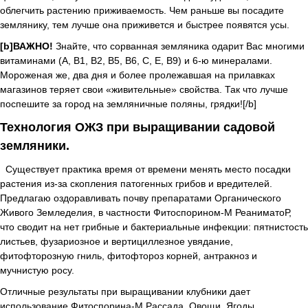
облегчить растению приживаемость. Чем раньше вы посадите
землянику, тем лучше она приживется и быстрее появятся усы.
[b]ВАЖНО!
Знайте, что сорванная земляника одарит Вас многими
витаминами (А, В1, В2, В5, В6, С, Е, В9) и 6-ю минералами.
Мороженая же, два дня и более пролежавшая на прилавках
магазинов теряет свои «живительные» свойства. Так что лучше
поспешите за город на земляничные поляны, грядки![/b]
Технология ОЖЗ при выращивании садовой
земляники.
Существует практика время от времени менять место посадки
растения из-за скопления патогенных грибов и вредителей.
Предлагаю оздоравливать почву препаратами Органического
Живого Земледелия, в частности Фитоспорином-М РеаниматоР,
что сводит на нет грибные и бактериальные инфекции: пятнистость
листьев, фузариозное и вертициллезное увядание,
фитофторозную гниль, фитофтороз корней, антракноз и
мучнистую росу.
Отличные результаты при выращивании клубники дает
использование Фитоспорина-М Рассада, Овощи, Ягоды,