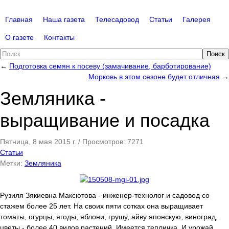
Главная
Наша газета
Телесадовод
Статьи
Галерея
О газете
Контакты
Поиск
←
Подготовка семян к посеву (замачивание, барботирование)
Морковь в этом сезоне будет отличная
→
Земляника -
выращивание и посадка
Пятница, 8 мая 2015 г.
/
Просмотров: 7271
Статьи
Метки:
Земляника
Рузиля Зякиевна Максютова - инженер-технолог и садовод со
стажем более 25 лет. На своих пяти сотках она выращивает
томаты, огурцы, ягоды, яблони, грушу, айву японскую, виноград,
цветы - более 40 видов растений. Имеется тепличка. И урожай