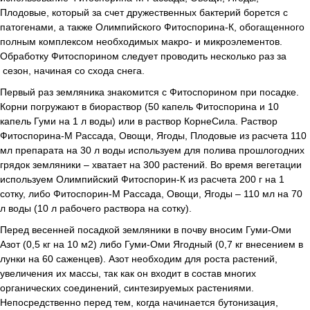
Плодовые, который за счет дружественных бактерий борется с
патогенами, а также Олимпийского Фитоспорина-К, обогащенного
полным комплексом необходимых макро- и микроэлементов.
Обработку Фитоспорином следует проводить несколько раз за
сезон, начиная со схода снега.
Первый раз земляника знакомится с Фитоспорином при посадке.
Корни погружают в биораствор (50 капель Фитоспорина и 10
капель Гуми на 1 л воды) или в раствор КорнеСила. Раствор
Фитоспорина-М Рассада, Овощи, Ягоды, Плодовые из расчета 110
мл препарата на 30 л воды используем для полива прошлогодних
грядок земляники – хватает на 300 растений. Во время вегетации
используем Олимпийский Фитоспорин-К из расчета 200 г на 1
сотку, либо Фитоспорин-М Рассада, Овощи, Ягоды – 110 мл на 70
л воды (10 л рабочего раствора на сотку).
Перед весенней посадкой земляники в почву вносим Гуми-Оми
Азот (0,5 кг на 10 м2) либо Гуми-Оми Ягодный (0,7 кг внесением в
лунки на 60 саженцев). Азот необходим для роста растений,
увеличения их массы, так как он входит в состав многих
органических соединений, синтезируемых растениями.
Непосредственно перед тем, когда начинается бутонизация,