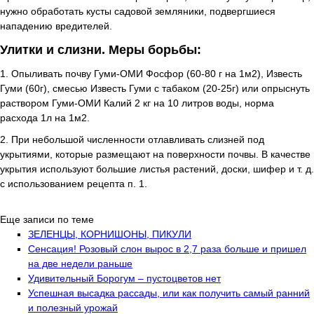
нужно обработать кусты садовой земляники, подвергшиеся
нападению вредителей.
Улитки и слизни. Меры борьбы:
1. Опыливать почву Гуми-ОМИ Фосфор (60-80 г на 1м2), Известь
Гуми (60г), смесью Известь Гуми с табаком (20-25г) или опрыснуть
раствором Гуми-ОМИ Калий 2 кг на 10 литров воды, норма
расхода 1л на 1м2.
2. При небольшой численности отлавливать слизней под
укрытиями, которые размещают на поверхности почвы. В качестве
укрытия используют большие листья растений, доски, шифер и т. д.
с использованием рецепта п. 1.
Еще записи по теме
ЗЕЛЕНЦЫ, КОРНИШОНЫ, ПИКУЛИ
Сенсация! Розовый слон вырос в 2,7 раза больше и пришел
на две недели раньше
Удивительный Борогум – пустоцветов нет
Успешная высадка рассады, или как получить самый ранний
и полезный урожай