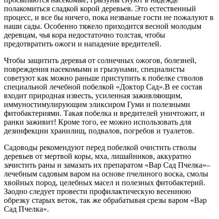
полакомиться сладкой корой деревьев. Это естественный
процесс, и все бы ничего, пока незваные гости не пожалуют в
наши сады. Особенно тяжело приходится весной молодым
деревцам, чья кора недостаточно толстая, чтобы
предотвратить ожоги и нападение вредителей.
Чтобы защитить деревья от солнечных ожогов, болезней,
повреждения насекомыми и грызунами, специалисты
советуют как можно раньше приступить к побелке стволов
специальной лечебной побелкой «Доктор Сад».В ее состав
входит природная известь, усиленная заживляющим,
иммуностимулирующим эликсиром Гуми и полезными
фитобактериями. Такая побелка и вредителей уничтожит, и
ранки заживит! Кроме того, ее можно использовать для
дезинфекции хранилищ, подвалов, погребов и туалетов.
Садоводы рекомендуют перед побелкой очистить стволы
деревьев от мертвой коры, мха, лишайников, аккуратно
зачистить раны и замазать их препаратом «Вар Сад Пчелка»–
лечебным садовым варом на основе пчелиного воска, смолы
хвойных пород, целебных масел и полезных фитобактерий.
Заодно следует провести профилактическую весеннюю
обрезку старых веток, так же обрабатывая срезы варом «Вар
Сад Пчелка».