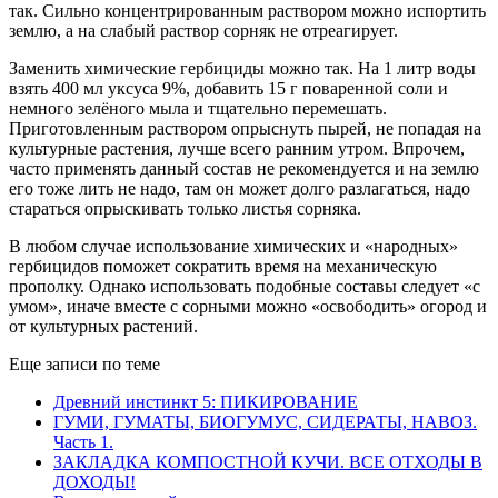
так. Сильно концентрированным раствором можно испортить
землю, а на слабый раствор сорняк не отреагирует.
Заменить химические гербициды можно так. На 1 литр воды
взять 400 мл уксуса 9%, добавить 15 г поваренной соли и
немного зелёного мыла и тщательно перемешать.
Приготовленным раствором опрыснуть пырей, не попадая на
культурные растения, лучше всего ранним утром. Впрочем,
часто применять данный состав не рекомендуется и на землю
его тоже лить не надо, там он может долго разлагаться, надо
стараться опрыскивать только листья сорняка.
В любом случае использование химических и «народных»
гербицидов поможет сократить время на механическую
прополку. Однако использовать подобные составы следует «с
умом», иначе вместе с сорными можно «освободить» огород и
от культурных растений.
Еще записи по теме
Древний инстинкт 5: ПИКИРОВАНИЕ
ГУМИ, ГУМАТЫ, БИОГУМУС, СИДЕРАТЫ, НАВОЗ.
Часть 1.
ЗАКЛАДКА КОМПОСТНОЙ КУЧИ. ВСЕ ОТХОДЫ В
ДОХОДЫ!