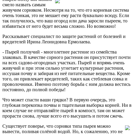
смело назвать самым
живучим сорняком. Несмотря на то, что его корневая система
очень тонкая, это не мешает ему расти буквально всюду. Если
так получилось, что ваш огород или дача заросли пыреем, то
избавиться от него будет весьма сложно. Но возможно!
Рассказывает специалист по защите растений от болезней и
вредителей Ирина Леонидовна Ермолаева.
- Пырей ползучий - многолетнее растение из семейства
злаковых. В качестве сорного растения он присутствует почти
на всех садово-огородных участках. Пырей и впрямь очень
живучий и при этом сильно угнетает культурные растения,
иссушая почву и забирая из неё питательные вещества. Кроме
того, он привлекает вредителей, таких как стеблевая совка и
проволочники. Именно поэтому борьба с ним должна вестись
постоянно, до полной победы!
Что может спасти ваши грядки? В первую очередь, это
глубокая перекопка почвы и тщательная выборка корней. Ни в
коем случае не отправляйте пырей в компост, там он может
прорасти снова, лучше всего его высушить и потом сжечь.
Существует поверье, что сорняки типа пырея можно
вывести, поливая солёной водой. Но, к сожалению, это не