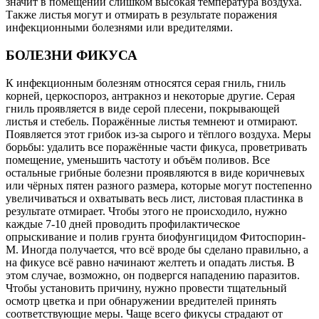
значит в помещении слишком высокая температура воздуха.
Также листья могут и отмирать в результате поражения
инфекционными болезнями или вредителями.
БОЛЕЗНИ ФИКУСА
К инфекционным болезням относятся серая гниль, гниль
корней, церкоспороз, антракноз и некоторые другие. Серая
гниль проявляется в виде серой плесени, покрывающей
листья и стебель. Поражённые листья темнеют и отмирают.
Появляется этот грибок из-за сырого и тёплого воздуха. Меры
борьбы: удалить все поражённые части фикуса, проветривать
помещение, уменьшить частоту и объём поливов. Все
остальные грибные болезни проявляются в виде коричневых
или чёрных пятен разного размера, которые могут постепенно
увеличиваться и охватывать весь лист, листовая пластинка в
результате отмирает. Чтобы этого не происходило, нужно
каждые 7-10 дней проводить профилактическое
опрыскивание и полив грунта биофунгицидом Фитоспорин-
М. Иногда получается, что всё вроде бы сделано правильно, а
на фикусе всё равно начинают желтеть и опадать листья. В
этом случае, возможно, он подвергся нападению паразитов.
Чтобы установить причину, нужно провести тщательный
осмотр цветка и при обнаружении вредителей принять
соответствующие меры. Чаще всего фикусы страдают от