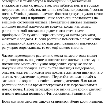
освещение и температура в помещении, недостаточная
влажность воздуха, недостаток или избыток влаги в горшке,
недостаток или избыток питания, несбалансированный состав
почвы. Чтобы правильно лечить болезни фикуса, нужно точно
определить вид и причину. Чаще всего они проявляются на
внешнем состоянии листьев. Пожелтение листьев вызвано
слишком низкой влажностью воздуха, когда, например,
растение зимой поставили рядом с отопительными
приборами. От сухого и горячего воздуха листья усыхают,
желтеют и опадают. И если растение поместить в помещение
с повышенной влажностью или для повышения влажности
регулярно опрыскивать, то его ещё можно спасти.
Частое перемещение растения с места на место тоже может
спровоцировать опадение и пожелтение листьев, поэтому на
постоянное место его нужно определить сразу же после
покупки или посадки. Если листва выглядит нездоровой,
опадает, желтеет по краям или покрыта желтыми пятнами, это
значит, что растение перелито. Переизбыток влаги ведёт к
загниванию корней и к гибели самого растения. Для таких
растений полив на время прекращают или пересаживают в
новую почву. Перед пересадкой все загнившие корни удаляют
и после посадки поливают Фитоспорином РеаниматоР.
Если кончики листьев фикуса становятся тёмно-коричневыми,