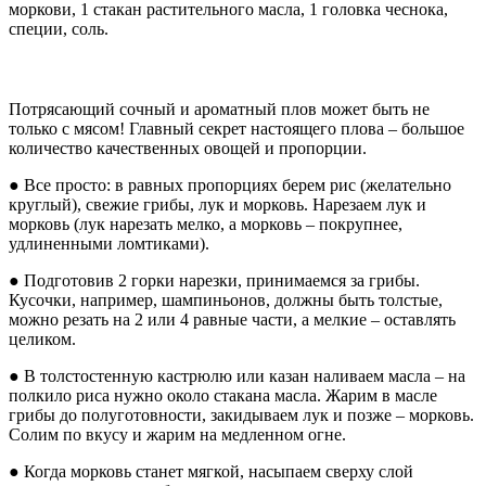
моркови, 1 стакан растительного масла, 1 головка чеснока,
специи, соль.
Потрясающий сочный и ароматный плов может быть не
только с мясом! Главный секрет настоящего плова – большое
количество качественных овощей и пропорции.
● Все просто: в равных пропорциях берем рис (желательно
круглый), свежие грибы, лук и морковь. Нарезаем лук и
морковь (лук нарезать мелко, а морковь – покрупнее,
удлиненными ломтиками).
● Подготовив 2 горки нарезки, принимаемся за грибы.
Кусочки, например, шампиньонов, должны быть толстые,
можно резать на 2 или 4 равные части, а мелкие – оставлять
целиком.
● В толстостенную кастрюлю или казан наливаем масла – на
полкило риса нужно около стакана масла. Жарим в масле
грибы до полуготовности, закидываем лук и позже – морковь.
Солим по вкусу и жарим на медленном огне.
● Когда морковь станет мягкой, насыпаем сверху слой