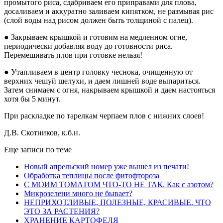
промытого риса, сдабриваем его приправами для плова,
досаливаем и аккуратно заливаем кипятком, не размывая рис
(слой воды над рисом должен быть толщиной с палец).
● Закрываем крышкой и готовим на медленном огне,
периодически добавляя воду до готовности риса.
Перемешивать плов при готовке нельзя!
● Утапливаем в центр головку чеснока, очищенную от
верхних чешуй шелухи, и даем лишней воде выпариться.
Затем снимаем с огня, накрываем крышкой и даем настояться
хотя бы 5 минут.
При раскладке по тарелкам черпаем плов с нижних слоев!
Д.В. Скотников, к.б.н.
Еще записи по теме
Новый апрельский номер уже вышел из печати!
Обработка теплицы после фитофтороза
С МОИМ ТОМАТОМ ЧТО-ТО НЕ ТАК. Как с азотом?
Микрозелени много не бывает?
НЕПРИХОТЛИВЫЕ, ПОЛЕЗНЫЕ, КРАСИВЫЕ. ЧТО
ЭТО ЗА РАСТЕНИЯ?
ХРАНЕНИЕ КАРТОФЕЛЯ