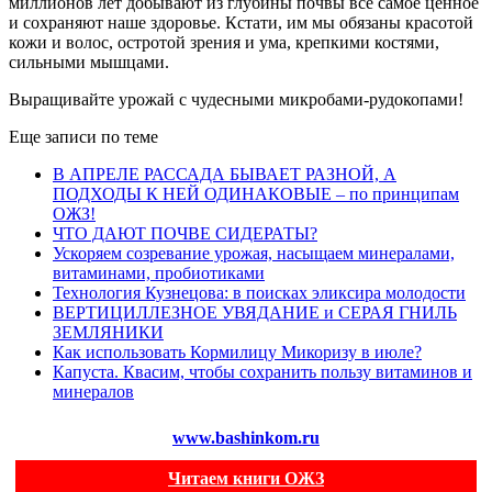
миллионов лет добывают из глубины почвы всё самое ценное
и сохраняют наше здоровье. Кстати, им мы обязаны красотой
кожи и волос, остротой зрения и ума, крепкими костями,
сильными мышцами.
Выращивайте урожай с чудесными микробами-рудокопами!
Еще записи по теме
В АПРЕЛЕ РАССАДА БЫВАЕТ РАЗНОЙ, А
ПОДХОДЫ К НЕЙ ОДИНАКОВЫЕ – по принципам
ОЖЗ!
ЧТО ДАЮТ ПОЧВЕ СИДЕРАТЫ?
Ускоряем созревание урожая, насыщаем минералами,
витаминами, пробиотиками
Технология Кузнецова: в поисках эликсира молодости
ВЕРТИЦИЛЛЕЗНОЕ УВЯДАНИЕ и СЕРАЯ ГНИЛЬ
ЗЕМЛЯНИКИ
Как использовать Кормилицу Микоризу в июле?
Капуста. Квасим, чтобы сохранить пользу витаминов и
минералов
www.bashinkom.ru
Читаем книги ОЖЗ