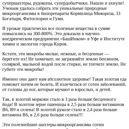
супершахтеры, рудокопы, супердобытчики. Нашли и ахнули!
Ученым удалось собрать эти уникальные природные
микроорганизмы в биопрепараты Кормилица Микориза, 33
Богатыря, Фитоспорин и Гуми.
В урожае практически все полезные вещества в сумме
повысились на 300-800%. Это доказали в научно-
внедренческом предприятии «БашИнком» в Уфе и Институте
химии и экологии города Киров.
Кстати, эти микробы милые, нежные, и бесценные —
берегите их! Не химичьте, не загрязняйте землю бензином,
соляркой, мыльной водой после стирки, не топчите землю. Не
губите эти микробы!
Именно они дают нам абсолютное здоровье! Такая золотая еда
поможет ничем не болеть. И излечиться от сотен заболеваний,
от головы до ног, которые мучают и взрослых, и детей.
Так, в золотой моркови стало в 3 раза больше бесценного
йода! В золотом зерне пшеницы в 2,5 раза больше витаминов
В6, В9 и селена! В золотой руколе стало в 2,4 раза больше
витамина В6, в 2,6 раза больше селена!!!
Эти полезнейшие шахтеры-микроорганизмы сотни