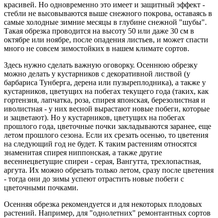
красивей. Но одновременно это имеет и защитный эффект -
стебли не высовываются выше снежного покрова, оставаясь в
самые холодные зимние месяцы в глубине снежной "шубы".
Такая обрезка проводится на высоту 50 или даже 30 см в
октябре или ноябре, после опадения листьев, и может спасти
много не совсем зимостойких в нашем климате сортов.
Здесь нужно сделать важную оговорку. Осеннюю обрезку
можно делать у кустарников с декоративной листвой (у
барбариса Тунберга, дерена или пузыреплодника), а также у
кустарников, цветущих на побегах текущего года (таких, как
гортензия, лапчатка, роза, спирея японская, березолистная и
иволистная - у них весной вырастают новые побеги, которые
и зацветают). Но у кустарников, цветущих на побегах
прошлого года, цветочные почки закладываются заранее, еще
летом прошлого сезона. Если их срезать осенью, то цветения
на следующий год не будет. К таким растениям относятся
знаменитая спирея ниппонская, а также другие
весеннецветущие спиреи - серая, Вангутта, трехлопастная,
аргута. Их можно обрезать только летом, сразу после цветения
- тогда они до зимы успеют отрастить новые побеги с
цветочными почками.
Осенняя обрезка рекомендуется и для некоторых плодовых
растений. Например, для "однолетних" ремонтантных сортов