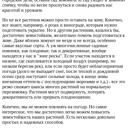
спячку, чтобы по весне проснуться и снова радовать нас
красотой и урожаем.
Но не все растения можно просто оставить на зиму. Конечно,
все знают, например, о розах и винограде, которым нужно
подготовить укрытие. Но и другим растениям, казалось бы,
достаточно зимостойким, желательно помочь подготовиться к
зиме. Даже яблони зимуют не везде и не всегда, особенно
самые вкусные сорта. А уж многочисленные садовые
новинки, как плодовые, так и декоративные, вообще
находятся у нас в "зоне риска". Если участок находится в
низине, где скапливается холодный воздух (например, по
низким берегам рек), или если просто будет неблагоприятная
погода (долго не выпадает снег, после теплой и дождливой
осени сразу наступают сильные холода, в конце зимы
внезапная оттепель с последующими морозами и т.д.) - все это
резко снижает шансы многих растений на нормальную
перезимовку. Растения могут подмерзнуть, потерять
декоративность или прервать плодоношение.
Конечно, мы не можем повлиять на погоду. Но самое
интересное, что мы достаточно легко можем повысить
зимостойкость наших растений. Есть несколько довольно
простых и надежных способов.