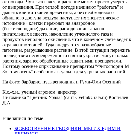
от погоды. Чуть зазевался, и растение может просто умереть
от выпревания. При теплой погоде начинают "работать" и
дышать клетки тканей древесины, а без необходимого
обильного доступа воздуха наступает их энергетическое
истощение - клетки переходят на анаэробное
(бескислородное) дыхание, расходование запасов
питательных веществ, накопление углекислого газа и
продуктов неполного окисления, что в конечном счете ведет к
отравлению тканей. Туда внедряются разнообразные
патогены, разрушающие растение. В этой ситуации пережить
последствия несвоевременного снятия укрытия могут только
растения, заранее обработанные защитными препаратами.
Поэтому осеннее опрыскивание препаратом "Фитоспорин-М
Золотая осень" особенно актуальна для укрывных растений.
На фото: барбарис, пузыреплодник и Гуми-Оми Осенний
К.с.-х.н., ученый агроном, директор
Питомника "Цветник Урала" (сайт CvetnikUrala.ru) Костылев
Д.А.
Еще записи по теме
БОЖЕСТВЕННЫЕ ГВОЗДИКИ: МЫ ИХ ЕДИМ И
ЛЕЧИМСЯ