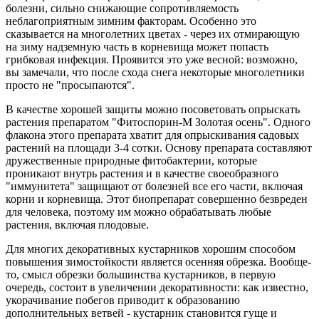
болезни, сильно снижающие сопротивляемость
неблагоприятным зимним факторам. Особенно это
сказывается на многолетних цветах - через их отмирающую
на зиму надземную часть в корневища может попасть
грибковая инфекция. Проявится это уже весной: возможно,
вы замечали, что после схода снега некоторые многолетники
просто не "просыпаются".
В качестве хорошей защиты можно посоветовать опрыскать
растения препаратом "Фитоспорин-М Золотая осень". Одного
флакона этого препарата хватит для опрыскивания садовых
растений на площади 3-4 сотки. Основу препарата составляют
дружественные природные фитобактерии, которые
проникают внутрь растения и в качестве своеобразного
"иммунитета" защищают от болезней все его части, включая
корни и корневища. Этот биопрепарат совершенно безвреден
для человека, поэтому им можно обрабатывать любые
растения, включая плодовые.
Для многих декоративных кустарников хорошим способом
повышения зимостойкости является осенняя обрезка. Вообще-
то, смысл обрезки большинства кустарников, в первую
очередь, состоит в увеличении декоративности: как известно,
укорачивание побегов приводит к образованию
дополнительных ветвей - кустарник становится гуще и