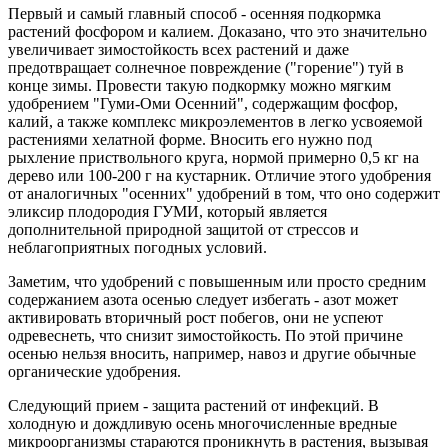
Первый и самый главный способ - осенняя подкормка
растений фосфором и калием. Доказано, что это значительно
увеличивает зимостойкость всех растений и даже
предотвращает солнечное повреждение ("горение") туй в
конце зимы. Провести такую подкормку можно мягким
удобрением "Гуми-Оми Осенний", содержащим фосфор,
калий, а также комплекс микроэлементов в легко усвояемой
растениями хелатной форме. Вносить его нужно под
рыхление приствольного круга, нормой примерно 0,5 кг на
дерево или 100-200 г на кустарник. Отличие этого удобрения
от аналогичных "осенних" удобрений в том, что оно содержит
эликсир плодородия ГУМИ, который является
дополнительной природной защитой от стрессов и
неблагоприятных погодных условий.
Заметим, что удобрений с повышенным или просто средним
содержанием азота осенью следует избегать - азот может
активировать вторичный рост побегов, они не успеют
одревеснеть, что снизит зимостойкость. По этой причине
осенью нельзя вносить, например, навоз и другие обычные
органические удобрения.
Следующий прием - защита растений от инфекций. В
холодную и дождливую осень многочисленные вредные
микроорганизмы стараются проникнуть в растения, вызывая