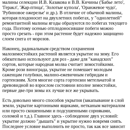
малины селекции И.В. Казакова и В.В. Кичины ('Бабье лето',
'Геракл', 'Жар-птица', 'Золотые купола', 'Оранжевое чудо',
'Рубиновое ожерелье' и др.). В отличие от обычной малины,
которая плодоносит на двухлетних побегах, у "однолетней"
ремонтантной малины ягоды образуются по побегах текущего
года. Поэтому осенью отплодоносившие побеги можно
просто срезать - при этом растение будет надежно защищено
слоем снега от морозов.
Наконец, радикальным средством сохранения
малозимостойких растений является укрытие на зиму. Его
обязательно используют для роз - даже для "канадских"
сортов, которые народная молва считает зимостойкими.
Кроме рози винограда, укрытие не помешает молодым
саженцам голубики, малино-ежевичным гибридам и
гортензиям. Хотя многие сорта гортензии метельчатой и
древовидной во взрослом состоянии вполне зимостойки,
первые две-три зимы их лучше все же укрывать.
Есть довольно много способов укрытия (закапывание в слой
земли, укрытие картонными ящиками, нетканым материалом
или просто скошенными и подсушенными сорняками,
соломой и т.д.). Главное здесь - соблюдение двух условий:
укрытие должно "дышать" и укрытие нужно вовремя снять.
Последнее условие выполнить не просто, так как все зависит