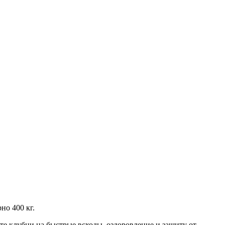
но 400 кг.
е клубни на быстрые всходы, оздоровление и защиту от