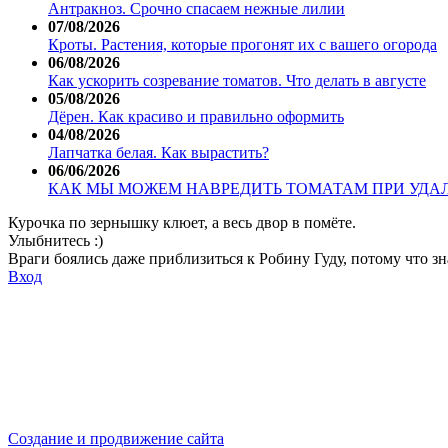
Антракноз. Срочно спасаем нежные лилии
07/08/2026
Кроты. Растения, которые прогонят их с вашего огорода
06/08/2026
Как ускорить созревание томатов. Что делать в августе
05/08/2026
Дёрен. Как красиво и правильно оформить
04/08/2026
Лапчатка белая. Как вырастить?
06/06/2026
КАК МЫ МОЖЕМ НАВРЕДИТЬ ТОМАТАМ ПРИ УДА
Курочка по зернышку клюет, а весь двор в помёте.
Улыбнитесь :)
Враги боялись даже приблизиться к Робину Гуду, потому что з
Вход
Создание и продвижение сайта