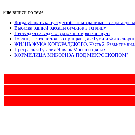
Еще записи по теме
Когда убирать капусту, чтобы она хранилась в 2 раза дол
Высадка ранней рассады огурцов в теплицу
Пересадка рассады огурцов в открытый грунт
Горчица – это не только приправа, а с Гуми и Фитоспори
ЖИЗНЬ ЖУКА КОЛОРАДСКОГО. Часть 2. Развитие вид
Прекрасная Гузалия Январь Много о цветах
КОРМИЛИЦА МИКОРИЗА ПОД МИКРОСКОПОМ?