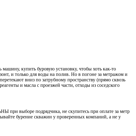
 машину, купить буровую установку, чтобы хоть как-то
нт, и только для воды на полив. Но в погоне за метражом и
т перетекают вниз по затрубному пространству (прямо сквозь
еагенты и масла с проезжей части, отходы из соседского
Ы при выборе подрядчика, не скупитесь при оплате за метр
зывайте бурение скважин у проверенных компаний, а не у