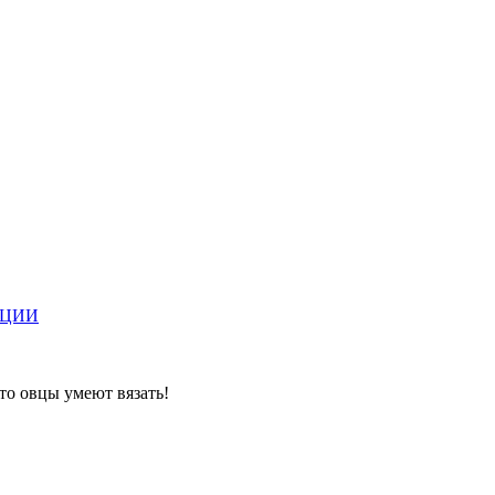
АЦИИ
что овцы умеют вязать!