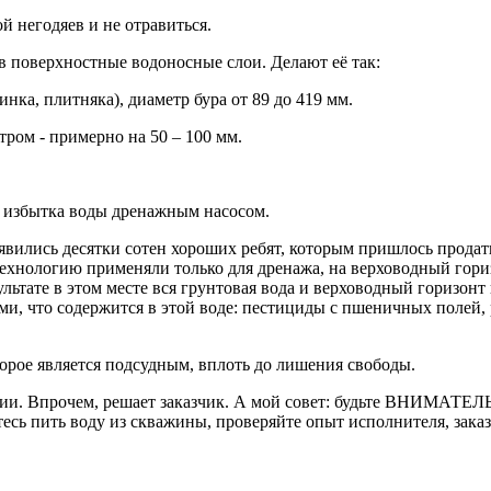
й негодяев и не отравиться.
 поверхностные водоносные слои. Делают её так:
инка, плитняка), диаметр бура от 89 до 419 мм.
ром - примерно на 50 – 100 мм.
и избытка воды дренажным насосом.
вились десятки сотен хороших ребят, которым пришлось продать
ехнологию применяли только для дренажа, на верховодный горизо
зультате в этом месте вся грунтовая вода и верховодный горизон
и, что содержится в этой воде: пестициды с пшеничных полей, р
орое является подсудным, вплоть до лишения свободы.
и. Впрочем, решает заказчик. А мой совет: будьте ВНИМАТЕЛЬН
тесь пить воду из скважины, проверяйте опыт исполнителя, зака