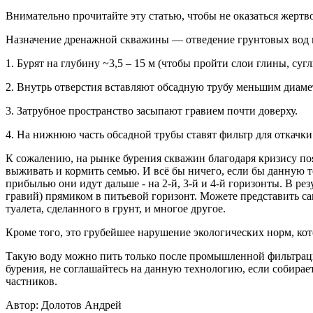
Внимательно прочитайте эту статью, чтобы не оказаться жертво
Назначение дренажной скважины — отведение грунтовых вод в
1. Бурят на глубину ~3,5 – 15 м (чтобы пройти слои глины, сугл
2. Внутрь отверстия вставляют обсадную трубу меньшим диамет
3. Затрубное пространство засыпают гравием почти доверху.
4. На нижнюю часть обсадной трубы ставят фильтр для откачк
К сожалению, на рынке бурения скважин благодаря кризису поя
выживать и кормить семью. И всё бы ничего, если бы данную т
прибылью они идут дальше - на 2-й, 3-й и 4-й горизонты. В ре
гравий) прямиком в питьевой горизонт. Можете представить сам
туалета, сделанного в грунт, и многое другое.
Кроме того, это грубейшее нарушение экологических норм, кот
Такую воду можно пить только после промышленной фильтраци
бурения, не соглашайтесь на данную технологию, если собирае
частников.
Автор: Долотов Андрей