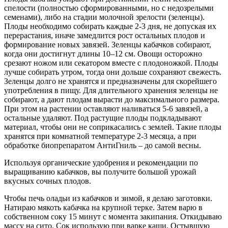
спелости (полностью сформированными, но с недозрелыми
семенами), либо на стадии молочной зрелости (зеленцы).
Плоды необходимо собирать каждые 2-3 дня, не допуская их
перерастания, иначе замедлится рост остальных плодов и
формирование новых завязей. Зеленцы кабачков собирают,
когда они достигнут длины 10–12 см. Овощи осторожно
срезают ножом или секатором вместе с плодоножкой. Плоды
лучше собирать утром, тогда они дольше сохраняют свежесть.
Зеленцы долго не хранятся и предназначены для скорейшего
употребления в пищу. Для длительного хранения зеленцы не
собирают, а дают плодам вырасти до максимального размера.
При этом на растении оставляют наливаться 5-6 завязей, а
остальные удаляют. Под растущие плоды подкладывают
материал, чтобы они не соприкасались с землей. Такие плоды
хранятся при комнатной температуре 2-3 месяца, а при
обработке биопрепаратом АнтиГниль – до самой весны.
Используя органические удобрения и рекомендации по
выращиванию кабачков, вы получите большой урожай
вкусных сочных плодов.
Чтобы печь оладьи из кабачков и зимой, я делаю заготовки.
Натираю мякоть кабачка на крупной терке. Затем варю в
собственном соку 15 минут с момента закипания. Откидываю
массу на сито. Сок использую при варке каши. Остывшую