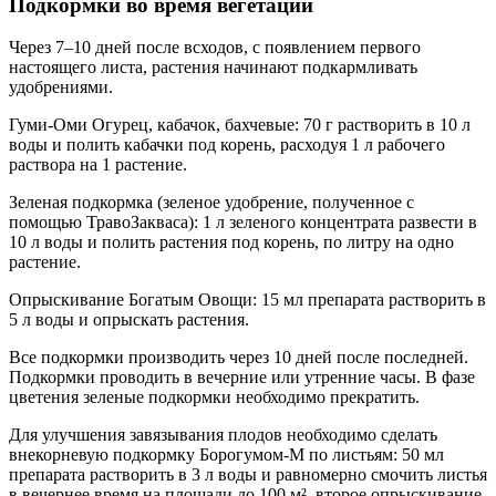
Подкормки во время вегетации
Через 7–10 дней после всходов, с появлением первого
настоящего листа, растения начинают подкармливать
удобрениями.
Гуми-Оми Огурец, кабачок, бахчевые: 70 г растворить в 10 л
воды и полить кабачки под корень, расходуя 1 л рабочего
раствора на 1 растение.
Зеленая подкормка (зеленое удобрение, полученное с
помощью ТравоЗакваса): 1 л зеленого концентрата развести в
10 л воды и полить растения под корень, по литру на одно
растение.
Опрыскивание Богатым Овощи: 15 мл препарата растворить в
5 л воды и опрыскать растения.
Все подкормки производить через 10 дней после последней.
Подкормки проводить в вечерние или утренние часы. В фазе
цветения зеленые подкормки необходимо прекратить.
Для улучшения завязывания плодов необходимо сделать
внекорневую подкормку Борогумом-М по листьям: 50 мл
препарата растворить в 3 л воды и равномерно смочить листья
в вечернее время на площади до 100 м², второе опрыскивание