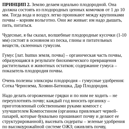
ПРИНЦИП 2.
Землю делаем идеально плодородной. Она
должна состоять из плодородных ценных комочков от 1 до 10
мм. Тогда вода и воздух легко проникают между крупинками
почвы – корням вольготно. Они же живые: им надо дышать,
пить, питаться.
Чудесные, я бы сказал, волшебные плодородные кусочки (1-10
мм) состоят в основном из песка, глины и питательных
веществ, склеенных гумусом.
Гумус [лат. humus земля, почва] – органическая часть почвы,
образующаяся в результате биохимического превращения
растительных и животных остатков; содержание гумуса –
показатель плодородия почвы.
Очень полезны эликсиры плодородия – гумусные удобрения:
Сотка Чернозема, Хозяин-Батюшка, Дар Плодородия.
Надо делать огороженные грядки и по ним не ходить – не
переуплотнять почву; каждый год вносить органику –
приготовленный собственными руками компост с
улучшителем Компостином (органика привлекает червей-
пахарей, которые буквально прошивают почву и делают ее
структурированной), высевать сидераты – зеленые удобрения
по высокоурожайной системе ОЖЗ; оживлять почву,