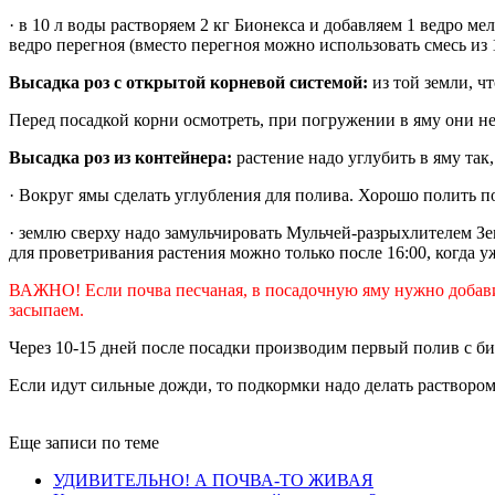
· в 10 л воды растворяем 2 кг Бионекса и добавляем 1 ведро 
ведро перегноя (вместо перегноя можно использовать смесь из 1
Высадка роз с открытой корневой системой:
из той земли, ч
Перед посадкой корни осмотреть, при погружении в яму они не
Высадка роз из контейнера:
растение надо углубить в яму так
· Вокруг ямы сделать углубления для полива. Хорошо полить пос
· землю сверху надо замульчировать Мульчей-разрыхлителем Зем
для проветривания растения можно только после 16:00, когда у
ВАЖНО! Если почва песчаная, в посадочную яму нужно добави
засыпаем.
Через 10-15 дней после посадки производим первый полив с би
Если идут сильные дожди, то подкормки надо делать растворо
Еще записи по теме
УДИВИТЕЛЬНО! А ПОЧВА-ТО ЖИВАЯ