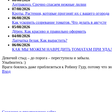
Антракноз. Срочно спасаем нежные лилии
07/08/2026
Кроты. Растения, которые прогонят их с вашего огорода
06/08/2026
Как ускорить созревание томатов. Что делать в августе
05/08/2026
Дёрен. Как красиво и правильно оформить
04/08/2026
Лапчатка белая. Как вырастить?
06/06/2026
КАК МЫ МОЖЕМ НАВРЕДИТЬ ТОМАТАМ ПРИ УДА
Девичий стыд – до порога – переступила и забыла.
Улыбнитесь :)
Враги боялись даже приблизиться к Робину Гуду, потому что з
Вход
Создание и продвижение сайта