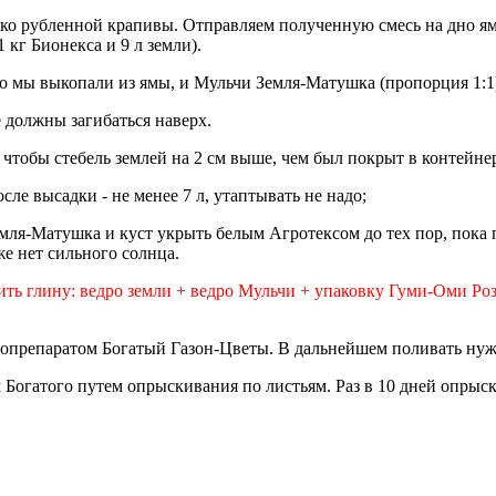
мелко рубленной крапивы. Отправляем полученную смесь на дно я
 кг Бионекса и 9 л земли).
то мы выкопали из ямы, и Мульчи Земля-Матушка (пропорция 1:
 должны загибаться наверх.
, чтобы стебель землей на 2 см выше, чем был покрыт в контейне
ле высадки - не менее 7 л, утаптывать не надо;
ля-Матушка и куст укрыть белым Агротексом до тех пор, пока по
же нет сильного солнца.
ть глину: ведро земли + ведро Мульчи + упаковку Гуми-Оми Роз
опрепаратом Богатый Газон-Цветы. В дальнейшем поливать нужно
м Богатого путем опрыскивания по листьям. Раз в 10 дней опры