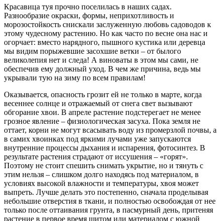
Красавица туя прочно поселилась в наших садах.
Разнообразие окраски, формы, неприхотливость и
морозостойкость снискали заслуженную любовь садоводов к
этому чудесному растению. Но как часто по весне она нас и
огорчает: вместо нарядного, пышного кустика или деревца
мы видим порыжевшие засохшие ветки – от былого
великолепия нет и следа! А виноваты в этом мы сами, не
обеспечив ему должный уход. В чем же причина, ведь мы
укрывали тую на зиму по всем правилам!
Оказывается, опасность грозит ей не только в марте, когда
весеннее солнце и отражаемый от снега свет вызывают
обгорание хвои. В апреле растение подстерегает не менее
грозное явление – физиологическая засуха. Пока земля не
оттает, корни не могут всасывать воду из промерзлой почвы, а
в самих хвоинках под яркими лучами уже запускаются
внутренние процессы дыхания и испарения, фотосинтез. В
результате растения страдают от иссушения – «горят».
Поэтому не стоит спешить снимать укрытие, но и тянуть с
этим нельзя – слишком долго находясь под материалом, в
условиях высокой влажности и температуры, хвоя может
выпреть. Лучше делать это постепенно, сначала проделывая
небольшие отверстия в ткани, и полностью освобождая от нее
только после оттаивания грунта, в пасмурный день, притеняя
растение в первое время щитом или материалом с южной