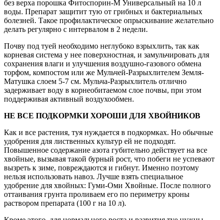
без верха порошка Фитоспорин-М Универсальный на 10 л
воды. Препарат защитит тую от грибных и бактериальных
болезней. Такое профилактическое опрыскивание желательно
делать регулярно с интервалом в 2 недели.
Почву под туей необходимо неглубоко взрыхлить, так как
корневая система у нее поверхностная, и замульчировать для
сохранения влаги и улучшения воздушно-газового обмена
торфом, компостом или же Мульчей-Разрыхлителем Земля-
Матушка слоем 5-7 см. Мульча-Разрыхлитель отлично
задерживает воду в корнеобитаемом слое почвы, при этом
поддерживая активный воздухообмен.
НЕ ВСЕ ПОДКОРМКИ ХОРОШИ ДЛЯ ХВОЙНИКОВ
Как и все растения, туя нуждается в подкормках. Но обычные
удобрения для лиственных культур ей не подходят.
Повышенное содержание азота губительно действует на все
хвойные, вызывая такой бурный рост, что побеги не успевают
вызреть к зиме, повреждаются и гибнут. Именно поэтому
нельзя использовать навоз. Лучше взять специальное
удобрение для хвойных: Гуми-Оми Хвойные. После полного
оттаивания грунта проливаем его по периметру кроны
раствором препарата (100 г на 10 л).
Кроме этого, для нормального роста и развития туе нужны