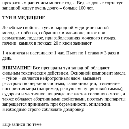
прекрасным растением многие годы. Ведь садовые сорта туи
западной живут очень долго – больше 100 лет.
ТУЯ В МЕДИЦИНЕ
Лечебные свойства туи: в народной медицине настой
молодых побегов, собранных в мае-июне, пьют при
ревматизме, подагре, при заболеваниях мочевого пузыря,
печени, камнях в почках: 20 г хвои заливают
1 л кипятка и настаивают 1 час. Пьют по 1 стакану 3 раза в
день.
ВНИМАНИЕ!
Все препараты туи западной обладают
сильным токсическим действием. Основной компонент масла
– туйон – является нейротропным ядом, вызывает
расстройство нервной системы, галлюцинации, изменение
восприятия мира (например, резкую смену цветовой гаммы),
судороги и частичное повреждение клеток головного мозга, а
также обладает абортивными свойствами, поэтому препараты
запрещается принимать при беременности, эпилепсии.
Необходимо строго соблюдать дозировку.
Еще записи по теме