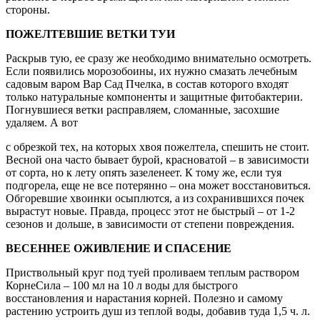
стороны.
ПОЖЕЛТЕВШИЕ ВЕТКИ ТУИ
Раскрыв тую, ее сразу же необходимо внимательно осмотреть.
Если появились морозобоины, их нужно смазать лечебным
садовым варом Вар Сад Пчелка, в состав которого входят
только натуральные компоненты и защитные фитобактерии.
Погнувшиеся ветки расправляем, сломанные, засохшие
удаляем. А вот
с обрезкой тех, на которых хвоя пожелтела, спешить не стоит.
Весной она часто бывает бурой, красноватой – в зависимости
от сорта, но к лету опять зазеленеет. К тому же, если туя
подгорела, еще не все потерянно – она может восстановиться.
Обгоревшие хвоинки осыплются, а из сохранившихся почек
вырастут новые. Правда, процесс этот не быстрый – от 1-2
сезонов и дольше, в зависимости от степени повреждения.
ВЕСЕННЕЕ ОЖИВЛЕНИЕ И СПАСЕНИЕ
Приствольный круг под туей проливаем теплым раствором
КорнеСила – 100 мл на 10 л воды для быстрого
восстановления и нарастания корней. Полезно и самому
растению устроить душ из теплой воды, добавив туда 1,5 ч. л.