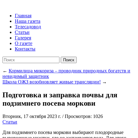
Главная
Наша газета
Телесадовод
Статьи
Галерея
О газете
Контакты
Поиск
←
Кормилица микориза – проводник природных богатств и
невидимый защитник
Школа ОЖЗ возобновляет живые трансляции!
→
Подготовка и заправка почвы для
подзимнего посева моркови
Вторник, 17 октября 2023 г.
/
Просмотров: 1026
Статьи
Для подзимнего посева моркови выбирают плодородные
выровненные участки, где не застаивается вода. Для этого