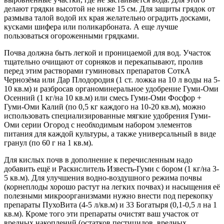
делают грядки высотой не ниже 15 см. Для защиты грядок от
размыва талой водой их края желательно оградить досками,
кусками шифера или поликарбоната. А еще лучше
пользоваться огороженными грядками.
Почва должна быть легкой и проницаемой для вод. Участок
тщательно очищают от сорняков и перекапывают, пролив
перед этим растворами гуминовых препаратов СоткА
Чернозёма или Дар Плодородия (1 ст. ложка на 10 л воды на 5-
10 кв.м) и разбросав органоминеральное удобрение Гуми-Оми
Осенний (1 кг/на 10 кв.м) или смесь Гуми-Оми Фосфор +
Гуми-Оми Калий (по 0,5 кг каждого на 10-20 кв.м), можно
использовать специализированные мягкие удобрения Гуми-
Оми серии Огород с необходимым набором элементов
питания для каждой культуры, а также универсальный в виде
гранул (по 60 г на 1 кв.м).
Для кислых почв в дополнение к перечисленным надо
добавить ещё и Раскислитель Известь-Гуми с бором (1 кг/на 3-
5 кв.м). Для улучшения водно-воздушного режима почвы
(корнеплоды хорошо растут на легких почвах) и насыщения её
полезными микроорганизмами нужно внести под перекопку
препараты ПухоВита (4-5 л/кв.м) и 33 Богатыря (0,1-0,5 л на 1
кв.м). Кроме того эти препараты очистят ваш участок от
вредных накоплений (остатков пестицидов, вредных