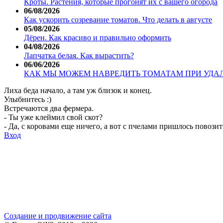
Кроты. Растения, которые прогонят их с вашего огорода
06/08/2026
Как ускорить созревание томатов. Что делать в августе
05/08/2026
Дёрен. Как красиво и правильно оформить
04/08/2026
Лапчатка белая. Как вырастить?
06/06/2026
КАК МЫ МОЖЕМ НАВРЕДИТЬ ТОМАТАМ ПРИ УДА
Лиха беда начало, а там уж близок и конец.
Улыбнитесь :)
Встречаются два фермера.
- Ты уже клеймил свой скот?
- Да, с коровами еще ничего, а вот с пчелами пришлось повозит
Вход
Создание и продвижение сайта