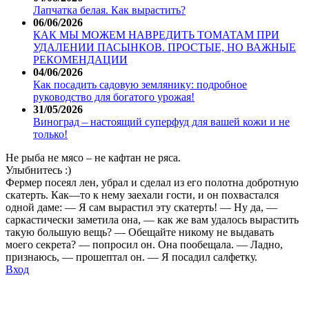
Лапчатка белая. Как вырастить?
06/06/2026
КАК МЫ МОЖЕМ НАВРЕДИТЬ ТОМАТАМ ПРИ
УДАЛЕНИИ ПАСЫНКОВ. ПРОСТЫЕ, НО ВАЖНЫЕ
РЕКОМЕНДАЦИИ
04/06/2026
Как посадить садовую землянику: подробное
руководство для богатого урожая!
31/05/2026
Виноград – настоящий суперфуд для вашей кожи и не
только!
Не рыба не мясо – не кафтан не ряса.
Улыбнитесь :)
Фермер посеял лен, убрал и сделал из его полотна добротную
скатерть. Как—то к нему заехали гости, и он похвастался
одной даме: — Я сам вырастил эту скатерть! — Ну да, —
саркастически заметила она, — как же вам удалось вырастить
такую большую вещь? — Обещайте никому не выдавать
моего секрета? — попросил он. Она пообещала. — Ладно,
признаюсь, — прошептал он. — Я посадил салфетку.
Вход