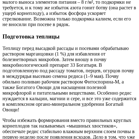
малого выноса элементов питания – 8 г/м², то подкормки не
требуется, и к тому же избыток азота гонит ботву (она растет в
ущерб корнеплоду), а избыток фосфора ускоряет
стрелкование. Возможна только подкормка калием, если его
не вносили при посеве в рядок.
Подготовка теплицы
Теплицу перед высадкой рассады и посевами обрабатываю
раствором марганцовки (1 %) для избавления от
болезнетворных микробов. Затем вношу в почву
микробиологический препарат 33 Богатыря. В
подготовленную под рассаду томатов, перцев, огурцов почву
в междурядья высеваю семена редиса (1–9 мая). Почву
обильно поливаю рабочим раствором Фитоспорина-М, а
также Богатого Овощи для насыщения полезной
микрофлорой и питательными веществами. Особенно редис
нуждается в кальции, магнии и сере, и все это уже содержится
в комплексном органо-минеральном удобрении Богатый
Овощи!
Чтобы избежать формирования вместо правильных круглых
корнеплодов так называемых «мышиных хвостиков»,
обеспечьте редис стабильно влажным верхним слоем почвы в
первую неделю после появления всходов. Дело в том, что уже