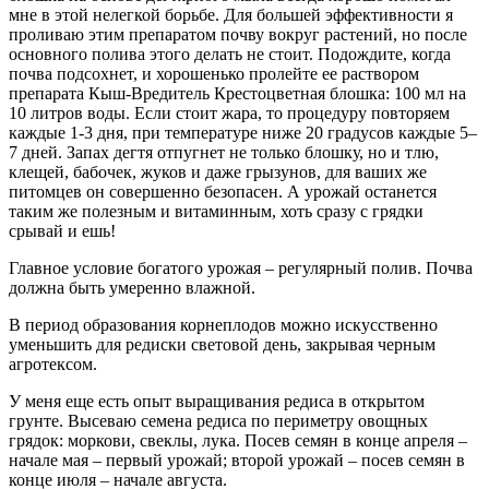
мне в этой нелегкой борьбе. Для большей эффективности я
проливаю этим препаратом почву вокруг растений, но после
основного полива этого делать не стоит. Подождите, когда
почва подсохнет, и хорошенько пролейте ее раствором
препарата Кыш-Вредитель Крестоцветная блошка: 100 мл на
10 литров воды. Если стоит жара, то процедуру повторяем
каждые 1-3 дня, при температуре ниже 20 градусов каждые 5–
7 дней. Запах дегтя отпугнет не только блошку, но и тлю,
клещей, бабочек, жуков и даже грызунов, для ваших же
питомцев он совершенно безопасен. А урожай останется
таким же полезным и витаминным, хоть сразу с грядки
срывай и ешь!
Главное условие богатого урожая – регулярный полив. Почва
должна быть умеренно влажной.
В период образования корнеплодов можно искусственно
уменьшить для редиски световой день, закрывая черным
агротексом.
У меня еще есть опыт выращивания редиса в открытом
грунте. Высеваю семена редиса по периметру овощных
грядок: моркови, свеклы, лука. Посев семян в конце апреля –
начале мая – первый урожай; второй урожай – посев семян в
конце июля – начале августа.