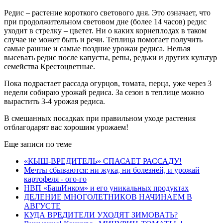
Редис – растение короткого светового дня. Это означает, что
при продолжительном световом дне (более 14 часов) редис
уходит в стрелку – цветет. Ни о каких корнеплодах в таком
случае не может быть и речи. Теплица помогает получить
самые ранние и самые поздние урожаи редиса. Нельзя
высевать редис после капусты, репы, редьки и других культур
семейства Крестоцветные.
Пока подрастает рассада огурцов, томата, перца, уже через 3
недели собираю урожай редиса. За сезон в теплице можно
вырастить 3-4 урожая редиса.
В смешанных посадках при правильном уходе растения
отблагодарят вас хорошим урожаем!
Еще записи по теме
«КЫШ-ВРЕДИТЕЛЬ» СПАСАЕТ РАССАДУ!
Мечты сбываются: ни жука, ни болезней, и урожай
картофеля - ого-го
НВП «БашИнком» и его уникальных продуктах
ДЕЛЕНИЕ МНОГОЛЕТНИКОВ НАЧИНАЕМ В
АВГУСТЕ
КУДА ВРЕДИТЕЛИ УХОДЯТ ЗИМОВАТЬ?