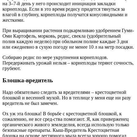
на 3–7-й день у него происходит инициация закладки
корнеплода. Если в это время редису придется тянуться за
влагой в глубину, корнеплоды получатся конусовидными и
жесткими.
При выращивании растения подкармливаю удобрением Гуми-
Оми Картофель, морковь, редис, свекла (удобрительный
полив каждую неделю) при обильном поливе каждые 3 дня
или ежедневно в сухую погоду не менее 10 л на метр посадки.
Собираю редис по мере укрупнения корнеплодов.
Передерживать урожай нельзя – корнеплоды теряют сочность,
грубеют.
Блошка-вредитель
Надо обязательно следить за вредителями – крестоцветной
блошкой и весенней мухой. Но в теплице у меня еще ни разу
вредитель не был замечен.
Ох уж эта блошка! В борьбе с крестоцветной блошкой, к
сожалению, не все сред-ства помогают. Я, как приверженец
органического живого земледелия, всегда использую только
безопасные препараты. Кыш-Вредитель Крестоцветная
блошка на основе дегтярного мыла всегда хорошо помогал