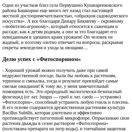
Один из участков близ села Первушино Кушнаренковского
района Башкирии еще много лет назад стал настоящей
местной достопримечательностью, «образцом садоводческого
искусства». А все благодаря Динару Бикмееву – скромному
«любителю-агроному», который относится к саженцам и
рассаде, как к детям родным, а они за это благодарят его
невиданным в здешних краях урожаем! Он человек не
жадный, и поэтому охотно отвечает на вопросы, раскрывая
секреты земледелия и ухода за овощами…
Делю успех с «Фитоспорином»
- Хороший урожай можно получить даже при самой
недружественной погоде, были бы любовь к растениям,
терпение и смекалка, тогда и результат превзойдет самые
смелые ожидания! К тому же, у меня замечательный
помощник есть. Это природный экологически-безопасный
фунгицид (от лат. fungus — гриб и лат. caedo — устраняю)
«Фитоспорин», способный устранить любую гниль и плесень.
В его основе содержится дружественная растениям культура
Bacillus Subtilis, которая длительно и эффективно
противодействует патогенной микрофлоре. Опрыскиваю свои
растения дважды в сезон раствором «Фитоспорина»
(полстакана препарата на литр воды), и тончайшая защитная