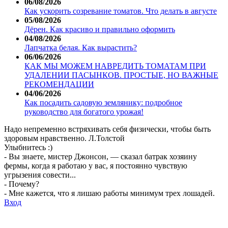
06/08/2026
Как ускорить созревание томатов. Что делать в августе
05/08/2026
Дёрен. Как красиво и правильно оформить
04/08/2026
Лапчатка белая. Как вырастить?
06/06/2026
КАК МЫ МОЖЕМ НАВРЕДИТЬ ТОМАТАМ ПРИ
УДАЛЕНИИ ПАСЫНКОВ. ПРОСТЫЕ, НО ВАЖНЫЕ
РЕКОМЕНДАЦИИ
04/06/2026
Как посадить садовую землянику: подробное
руководство для богатого урожая!
Надо непременно встряхивать себя физически, чтобы быть
здоровым нравственно. Л.Толстой
Улыбнитесь :)
- Вы знаете, мистер Джонсон, — сказал батрак хозяину
фермы, когда я работаю у вас, я постоянно чувствую
угрызения совести...
- Почему?
- Мне кажется, что я лишаю работы минимум трех лошадей.
Вход