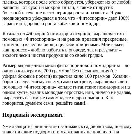
пленка, которая после этого образуется, убережет их от любой
напасти - от сухой и мокрой гнили, а также от других
болезней в течение всего периода роста и развития. Я уже
неоднократно убеждался в том, что «Фитоспорин» дает 100%
гарантию здорового роста кабачков и помидор.
Я сажал по 450 корней помидор и огурцов, выращивал их с
помощью «Фитоспорина» и на рынок привозил прекрасные,
отличного качества овощи целыми прицепами. Мне важен
как процесс - люблю работать в огороде, так и результат –
экологически чистая продукция со своей грядки.
Размер выращенной мной фитоспориновой помидорины – до
одного килограмма 700 граммов! Без пасынкования (не
убирая боковые побеги) вырастил кило 100 граммов. Хозяин -
барин: следуя моему совету, сами смотрите, выращивать ли с
помощью «Фитоспорина» четыре гигантские помидорины на
одном кусте, удалив молодые отростки, или, ничего не удаляя,
вырастить на том же самом кусте ведро помидор. Как
говорится, думайте сами, решайте сами!..
Перцевый эксперимент
Уже двадцать с лишним лет занимаюсь садоводством, поэтому
знаю: никакие подкормки и ухаживания не повлияют на