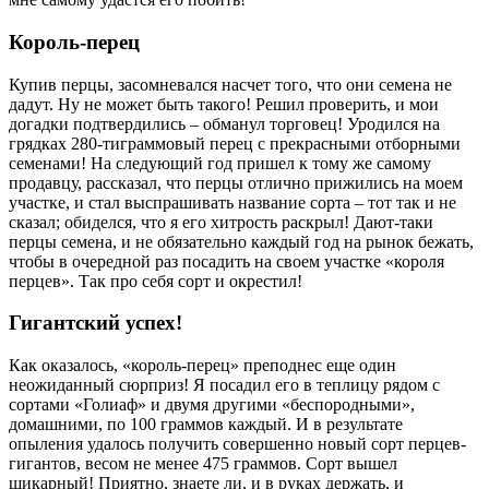
Король-перец
Купив перцы, засомневался насчет того, что они семена не
дадут. Ну не может быть такого! Решил проверить, и мои
догадки подтвердились – обманул торговец! Уродился на
грядках 280-тиграммовый перец с прекрасными отборными
семенами! На следующий год пришел к тому же самому
продавцу, рассказал, что перцы отлично прижились на моем
участке, и стал выспрашивать название сорта – тот так и не
сказал; обиделся, что я его хитрость раскрыл! Дают-таки
перцы семена, и не обязательно каждый год на рынок бежать,
чтобы в очередной раз посадить на своем участке «короля
перцев». Так про себя сорт и окрестил!
Гигантский успех!
Как оказалось, «король-перец» преподнес еще один
неожиданный сюрприз! Я посадил его в теплицу рядом с
сортами «Голиаф» и двумя другими «беспородными»,
домашними, по 100 граммов каждый. И в результате
опыления удалось получить совершенно новый сорт перцев-
гигантов, весом не менее 475 граммов. Сорт вышел
шикарный! Приятно, знаете ли, и в руках держать, и