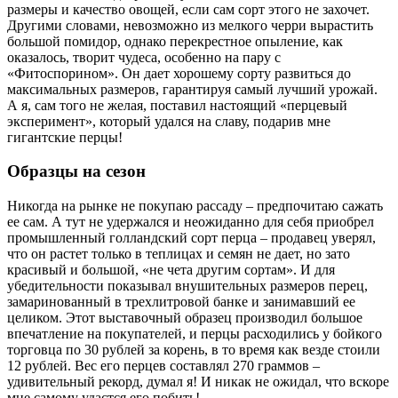
размеры и качество овощей, если сам сорт этого не захочет.
Другими словами, невозможно из мелкого черри вырастить
большой помидор, однако перекрестное опыление, как
оказалось, творит чудеса, особенно на пару с
«Фитоспорином». Он дает хорошему сорту развиться до
максимальных размеров, гарантируя самый лучший урожай.
А я, сам того не желая, поставил настоящий «перцевый
эксперимент», который удался на славу, подарив мне
гигантские перцы!
Образцы на сезон
Никогда на рынке не покупаю рассаду – предпочитаю сажать
ее сам. А тут не удержался и неожиданно для себя приобрел
промышленный голландский сорт перца – продавец уверял,
что он растет только в теплицах и семян не дает, но зато
красивый и большой, «не чета другим сортам». И для
убедительности показывал внушительных размеров перец,
замаринованный в трехлитровой банке и занимавший ее
целиком. Этот выставочный образец производил большое
впечатление на покупателей, и перцы расходились у бойкого
торговца по 30 рублей за корень, в то время как везде стоили
12 рублей. Вес его перцев составлял 270 граммов –
удивительный рекорд, думал я! И никак не ожидал, что вскоре
мне самому удастся его побить!