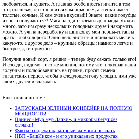
любоваться, и кушать. А главная особенность гиганта в том,
что, поспевая, он становится ярко-красным, а стенки имеет
толстые, сочные. И сам очень вкусный! Знаете, какие голубцы
из него получаются?! Мяса на один экземпляр, правда, уходит
много, зато им сразу нескольких голодных друзей накормить
можно. А уж на переработку и шинковку мои перцы-гиганты
брать – любо-дорого! Одно дело чистить и шинковать мелочь
какую-то, а другое дело – крупные образцы: намного легче и
быстрее, да и приятнее.
Получив новый сорт, я решил – теперь буду сажать только его!
И соседи, видимо, того же мнения, потому что, покушав наши
голубцы и полюбовавшись на грядки, просят семена
гигантских перцев, чтобы в следующем году угощать ими уже
своих друзей и знакомых!
Еще записи по теме
ЗАПУСКАЕМ ЗЕЛЕНЫЙ КОНВЕЙЕР НА ПОЛНУЮ
МОЩНОСТЬ!
Принес «Мур-мур Лапки», и микробы бегут без
оглядки!
Факты о сидератах, которые вы могли не знать
НВП «БашИнком» и его уникальных продуктах