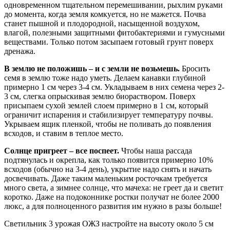
одновременном тщательном перемешивании, рыхлим руками
до момента, когда земля комкуется, но не мажется. Почва
станет пышной и плодородной, насыщенной воздухом,
влагой, полезными защитными фитобактериями и гумусными
веществами. Только потом засыпаем готовый грунт поверх
дренажа.
В землю не положишь – и с земли не возьмешь.
Бросить
семя в землю тоже надо уметь. Делаем канавки глубиной
примерно 1 см через 3-4 см. Укладываем в них семена через 2-
3 см, слегка опрыскивая землю биораствором. Поверх
присыпаем сухой землей слоем примерно в 1 см, который
ограничит испарения и стабилизирует температуру почвы.
Укрываем ящик пленкой, чтобы не поливать до появления
всходов, и ставим в теплое место.
Солнце пригреет – все поспеет.
Чтобы наша рассада
подтянулась и окрепла, как только появится примерно 10%
всходов (обычно на 3-4 день), укрытие надо снять и начать
досвечивать. Даже таким маленьким росточкам требуется
много света, а зимнее солнце, что мачеха: не греет да и светит
коротко. Даже на подоконнике ростки получат не более 2000
люкс, а для полноценного развития им нужно в разы больше!
Светильник 3 урожая ОЖЗ настройте на высоту около 5 см