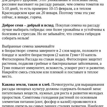
россияне высевают на рассаду раньше, чем семена томатов на
5-10 дней, то есть примерно 10-15 февраля, а в теплом
Краснодарском крае аж 20 января. Поэтому тема эта уже
сейчас, в январе, горяча.
Доброе семя – добрый и всход
. Покупая семена на рассаду
лучше выбирать гибриды: они более урожайны и устойчивы к
болезням и стрессам. Но не забывайте, что семена гибридов
собирать нельзя!
Выбранные семена замачивайте
в биорастворе: семена заверните в 2 слоя марли, положите в
блюдце и залейте биораствором (2 капли Гуми+10 капель
Фитоспорина Рассада на стакан воды). Фитоспорин защитит
растения, подавляя грибные и бактериальные заболевания, а
Гуми повысит иммунитет, всхожесть, ускорит рост и развитие.
Накройте смесь стеклом или пленкой и поставьте в теплое
место.
Какова земля, таков и хлеб.
Почвогрунты для выращивания
рассады овощных культур должны содержать большой запас
питательных веществ, нужных для роста и развития молодых
проростков. Симптомы голодания растений по основным
элементам питания (азот, фосфор и калий) проявляются в
первую очередь на самых ранних стадиях развития. Наиболее