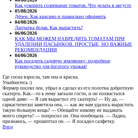
Как ускорить созревание томатов. Что делать в августе
05/08/2026
Дёрен. Как красиво и правильно оформить
04/08/2026
Лапчатка белая. Как вырастить?
06/06/2026
КАК МЫ МОЖЕМ НАВРЕДИТЬ ТОМАТАМ ПРИ
УДАЛЕНИИ ПАСЫНКОВ. ПРОСТЫЕ, НО ВАЖНЫЕ
РЕКОМЕНДАЦИИ
04/06/2026
Как посадить садовую землянику: подробное
руководство для богатого урожая!
Где сосна взросла, там она и красна.
Улыбнитесь :)
Фермер посеял лен, убрал и сделал из его полотна добротную
скатерть. Как—то к нему заехали гости, и он похвастался
одной даме: — Я сам вырастил эту скатерть! — Ну да, —
саркастически заметила она, — как же вам удалось вырастить
такую большую вещь? — Обещайте никому не выдавать
моего секрета? — попросил он. Она пообещала. — Ладно,
признаюсь, — прошептал он. — Я посадил салфетку.
Вход