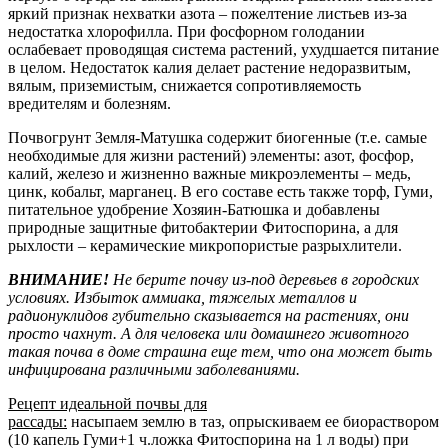
яркий признак нехватки азота – пожелтение листьев из-за
недостатка хлорофилла. При фосфорном голодании
ослабевает проводящая система растений, ухудшается питание
в целом. Недостаток калия делает растение недоразвитым,
вялым, приземистым, снижается сопротивляемость
вредителям и болезням.
Почвогрунт Земля-Матушка содержит биогенные (т.е. самые
необходимые для жизни растений) элементы: азот, фосфор,
калий, железо и жизненно важные микроэлементы – медь,
цинк, кобальт, марганец. В его составе есть также торф, Гуми,
питательное удобрение Хозяин-Батюшка и добавлены
природные защитные фитобактерии Фитоспорина, а для
рыхлости – керамические микропористые разрыхлители.
ВНИМАНИЕ!
Не берите почву из-под деревьев в городских
условиях. Избыток аммиака, тяжелых металлов и
радионуклидов губительно сказывается на растениях, они
просто чахнут. А для человека или домашнего животного
такая почва в доме страшна еще тем, что она может быть
инфицирована различными заболеваниями.
Рецепт идеальной почвы для
рассады:
насыпаем землю в таз, опрыскиваем ее биораствором
(10 капель Гуми+1 ч.ложка Фитоспорина на 1 л воды) при