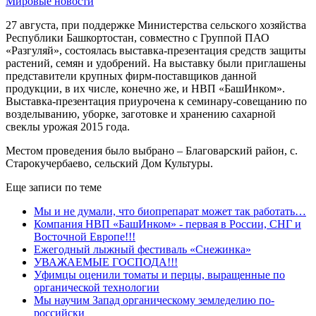
Мировые новости
27 августа, при поддержке Министерства сельского хозяйства
Республики Башкортостан, совместно с Группой ПАО
«Разгуляй», состоялась выставка-презентация средств защиты
растений, семян и удобрений. На выставку были приглашены
представители крупных фирм-поставщиков данной
продукции, в их числе, конечно же, и НВП «БашИнком».
Выставка-презентация приурочена к семинару-совещанию по
возделыванию, уборке, заготовке и хранению сахарной
свеклы урожая 2015 года.
Местом проведения было выбрано – Благоварский район, с.
Старокучербаево, сельский Дом Культуры.
Еще записи по теме
Мы и не думали, что биопрепарат может так работать…
Компания НВП «БашИнком» - первая в России, СНГ и
Восточной Европе!!!
Ежегодный лыжный фестиваль «Снежинка»
УВАЖАЕМЫЕ ГОСПОДА!!!
Уфимцы оценили томаты и перцы, выращенные по
органической технологии
Мы научим Запад органическому земледелию по-
российски