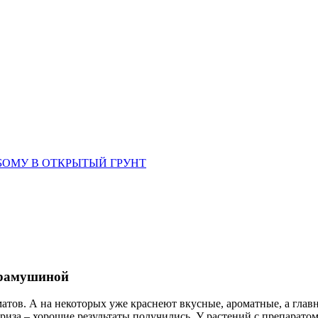
БОМУ В ОТКРЫТЫЙ ГРУНТ
Храмушиной
оматов. А на некоторых уже краснеют вкусные, ароматные, а глав
за – хорошие результаты получились. У растений с препаратом 