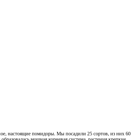
ное, настоящие помидоры. Мы посадили 25 сортов, из них 60
образовалась мощная корневая система, растения крепкие,