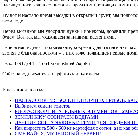
насыщенного зеленого цвета и с ароматом настоящих томатов, 
Ну вот и настало время высадки в открытый грунт, мы подгото
этом году.
Перед высадкой мы удобрили лунки Бионексом, добавили пре
будем. Вот так мы ухаживаем за нашими растениями.
Теперь наше дело – подвязывать, вовремя удалять пасынки, му
звонят с благодарностями – у них тоже появились первые помид
Тел.: 8 (917) 441-75-64 xramushina67@bk.ru
Сайт: народные-проекты.рф/мичурин-томаты
Еще записи по теме
НАСТАЛО ВРЕМЯ БОЛЕЗНЕТВОРНЫХ ГРИБОВ, БА
Выбираем семена томатов
БИОРАСТВОР ПИТАТЕЛЬНЫХ ЭЛЕМЕНТОВ - УМНА
ЗЕМЛЯНИКУ СОБИРАЕМ ВЕДРАМИ
ЛУЧШИЕ СОРТА ЯБЛОНЬ И ГРУШ ДЛЯ СРЕДНЕЙ 
Как вырастить 500 - 600 кг картофеля с сотки, а не как о
СМЫВАЙСЯ, МУЧНИСТЫЙ ЧЕРВЕЦ!