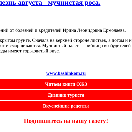
езнь августа - мучнистая роса.
ений от болезней и вредителей Ирина Леонидовна Ермолаева.
рытом грунте. Сначала на верхней стороне листьев, а потом и 
неют и сморщиваются. Мучнистый налет – грибница возбудителей
оды имеют горьковатый вкус.
www.bashinkom.ru
Читаем книги ОЖЗ
Дневник туриста
Вкуснейшие рецепты
Подпишитесь на нашу газету!