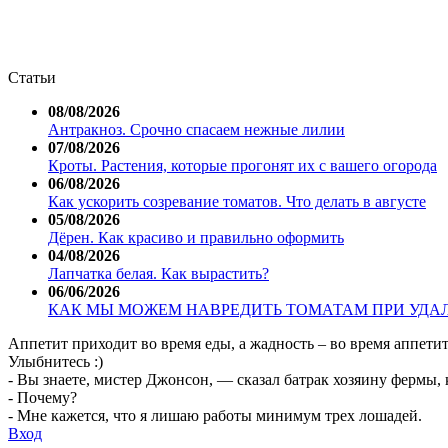
Статьи
08/08/2026
Антракноз. Срочно спасаем нежные лилии
07/08/2026
Кроты. Растения, которые прогонят их с вашего огорода
06/08/2026
Как ускорить созревание томатов. Что делать в августе
05/08/2026
Дёрен. Как красиво и правильно оформить
04/08/2026
Лапчатка белая. Как вырастить?
06/06/2026
КАК МЫ МОЖЕМ НАВРЕДИТЬ ТОМАТАМ ПРИ УДА
Аппетит приходит во время еды, а жадность – во время аппетит
Улыбнитесь :)
- Вы знаете, мистер Джонсон, — сказал батрак хозяину фермы, к
- Почему?
- Мне кажется, что я лишаю работы минимум трех лошадей.
Вход