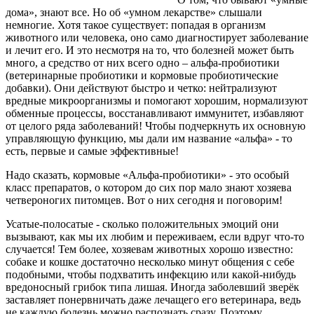
дома», знают все. Но об «умном лекарстве» слышали
немногие. Хотя такое существует: попадая в организм
животного или человека, оно само диагностирует заболевание
и лечит его. И это несмотря на то, что болезней может быть
много, а средство от них всего одно – альфа-пробиотики
(ветеринарные пробиотики и кормовые пробиотические
добавки). Они действуют быстро и четко: нейтрализуют
вредные микроорганизмы и помогают хорошим, нормализуют
обменные процессы, восстанавливают иммунитет, избавляют
от целого ряда заболеваний! Чтобы подчеркнуть их основную
управляющую функцию, мы дали им название «альфа» - то
есть, первые и самые эффективные!
Надо сказать, кормовые «Альфа-пробиотики» - это особый
класс препаратов, о котором до сих пор мало знают хозяева
четвероногих питомцев. Вот о них сегодня и поговорим!
Усатые-полосатые - сколько положительных эмоций они
вызывают, как мы их любим и переживаем, если вдруг что-то
случается! Тем более, хозяевам животных хорошо известно:
собаке и кошке достаточно несколько минут общения с себе
подобными, чтобы подхватить инфекцию или какой-нибудь
вредоносный грибок типа лишая. Иногда заболевший зверёк
заставляет понервничать даже лечащего его ветеринара, ведь
не каждую болезнь можно распознать сразу. Поэтому