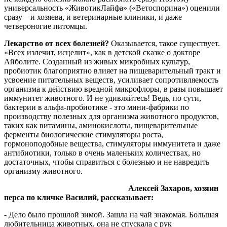
универсальность «ЖивотикЛайфа» («Ветоспорина») оценили
сразу – и хозяева, и ветеринарные клиники, и даже
четвероногие питомцы.
Лекарство от всех болезней?
Оказывается, такое существует.
«Всех излечит, исцелит», как в детской сказке о докторе
Айболите. Созданный из живых микробных культур,
пробиотик благоприятно влияет на пищеварительный тракт и
усвоение питательных веществ, усиливает сопротивляемость
организма к действию вредной микрофлоры, в разы повышает
иммунитет животного. И не удивляйтесь! Ведь, по сути,
бактерии в альфа-пробиотике - это мини-фабрики по
производству полезных для организма животного продуктов,
таких как витамины, аминокислоты, пищеварительные
ферменты биологические стимуляторы роста,
гормоноподобные вещества, стимуляторы иммунитета и даже
антибиотики, только в очень маленьких количествах, но
достаточных, чтобы справиться с болезнью и не навредить
организму животного.
Алексей Захаров, хозяин
перса по кличке Василий, рассказывает:
- Дело было прошлой зимой. Зашла на чай знакомая. Большая
любительница животных, она не спускала с рук