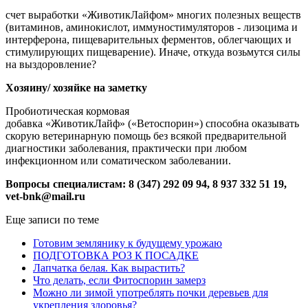
счет выработки «ЖивотикЛайфом» многих полезных веществ
(витаминов, аминокислот, иммуностимуляторов - лизоцима и
интерферона, пищеварительных ферментов, облегчающих и
стимулирующих пищеварение). Иначе, откуда возьмутся силы
на выздоровление?
Хозяину/ хозяйке на заметку
Пробиотическая кормовая
добавка «ЖивотикЛайф» («Ветоспорин») способна оказывать
скорую ветеринарную помощь без всякой предварительной
диагностики заболевания, практически при любом
инфекционном или соматическом заболевании.
Вопросы специалистам: 8 (347) 292 09 94, 8 937 332 51 19,
vet-bnk@mail.ru
Еще записи по теме
Готовим землянику к будущему урожаю
ПОДГОТОВКА РОЗ К ПОСАДКЕ
Лапчатка белая. Как вырастить?
Что делать, если Фитоспорин замерз
Можно ли зимой употреблять почки деревьев для
укрепления здоровья?