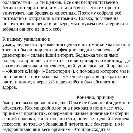
обладателями» 12-ти щенков. Все они беспрепятственно
бегали по территории, и мы стали бояться, что их просто
уничтожат, как бродячих животных. Поэтому собрали всё
потомство и отправили в питомник. Только, поглядев на
погрустневших щенят в вольере, мы с мужем не вытерпели и
забрали одного из них к себе.
К нашему удивлению и
ужасу, недолгого пребывания щенка в питомнике хватило для
того, чтобы он подцепил инфекцию сродни человеческой
дизентерии – сильнейший энтерит. Бедняжка так сильно
болел, что пришлось отвезти его в ветеринарную клинику, где
сразу посоветовали «превосходный, универсальный препарат
– «ЖивотикЛайф» («Ветоспорин»), с помощью которого мы и
поставили на ноги малыша – уже через три дня прекратились
рвота и понос, а через 2-3 недели пёсик был абсолютно
здоров.
Конечно, причину
быстрого выздоровления щенка Ольге не было необходимости
объяснять. Как микробиолог, она прекрасно понимает, что,
принимая пробиотик, содержащий живые полезные бактерии
сенной палочки, животное, по сути, получает целый комплекс
лекарств, не только убивающий патогенные бактерии, но и
оздоровливающий весь организм. Это происходит за