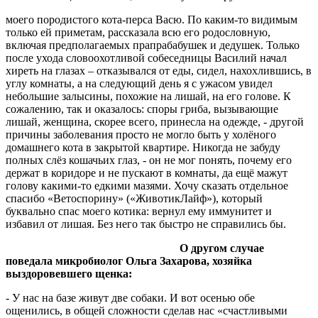
моего породистого кота-перса Васю. По каким-то видимым
только ей приметам, рассказала всю его родословную,
включая предполагаемых прапрабабушек и дедушек. Только
после ухода словоохотливой собеседницы Василий начал
хиреть на глазах – отказывался от еды, сидел, нахохлившись, в
углу комнаты, а на следующий день я с ужасом увидел
небольшие залысины, похожие на лишай, на его голове. К
сожалению, так и оказалось: споры гриба, вызывающие
лишай, женщина, скорее всего, принесла на одежде, - другой
причины заболевания просто не могло быть у холёного
домашнего кота в закрытой квартире. Никогда не забуду
полных слёз кошачьих глаз, - он не мог понять, почему его
держат в коридоре и не пускают в комнаты, да ещё мажут
голову какими-то едкими мазями. Хочу сказать отдельное
спасибо «Ветоспорину» («ЖивотикЛайф»), который
буквально спас моего котика: вернул ему иммунитет и
избавил от лишая. Без него так быстро не справились бы.
О другом случае
поведала микробиолог Ольга Захарова, хозяйка
выздоровевшего щенка:
- У нас на базе живут две собаки. И вот осенью обе
ощенились, в общей сложности сделав нас «счастливыми