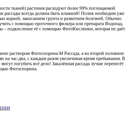
нности тканей) растения расходуют более 99% поглощаемой
ии рассады всегда должна быть влажной! Полив необходим уже
лью корней, закисанием грунта и развитием болезней. Обычно
лучить с помощью проточного фильтра или препарата Водопад.
ды – подкисление её с помощью ФитоКислинки, которая не даёт
вание раствором Фитоспорина-М Рассада, а во второй половине
ях на час-два, с каждым разом увеличивая время пребывания. В
 могут погубить всё дело! Закалённая рассада лучше перенесёт
мощью Фитоспорина.
АЦИИ