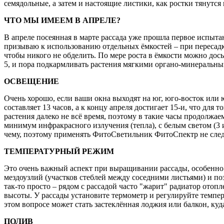
семядольные, а затем и настоящие листики, как ростки тянутся 
ЧТО МЫ ИМЕЕМ В АПРЕЛЕ?
В апреле посеянная в марте рассада уже прошла первое испыта
призываю к использованию отдельных ёмкостей – при пересадке
чтобы никого не обделить. По мере роста в ёмкости можно дос
5, и пора подкармливать растения мягкими органо-минеральным
ОСВЕЩЕНИЕ
Очень хорошо, если ваши окна выходят на юг, юго-восток или юг
составляет 13 часов, а к концу апреля достигает 15-и, что дл
растения далеко не всё время, поэтому в такие часы продолж
минимум инфракрасного излучения (тепла), с белым светом (3
чему, поэтому применять ФитоСветильник ФитоСпектр не следу
ТЕМПЕРАТУРНЫЙ РЕЖИМ
Это очень важный аспект при выращивании рассады, особенно д
мездоузлий (участков стеблей между соседними листьями) и п
так-то просто – рядом с рассадой часто "жарит" радиатор ото
высоты. У рассады установите термометр и регулируйте темпе
этом вопросе может стать застеклённая лоджия или балкон, ку
ПОЛИВ