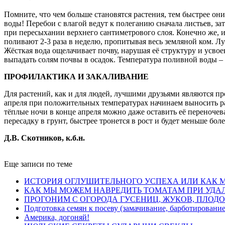
Помните, что чем больше становятся растения, тем быстрее о
воды! Перебои с влагой ведут к полеганию сначала листьев, 
при пересыхании верхнего сантиметрового слоя. Конечно же, и
поливают 2-3 раза в неделю, пропитывая весь земляной ком. Л
Жёсткая вода ощелачивает почву, нарушая её структуру и усв
выпадать солям почвы в осадок. Температура поливной воды – 
ПРОФИЛАКТИКА И ЗАКАЛИВАНИЕ
Для растений, как и для людей, лучшими друзьями являются п
апреля при положительных температурах начинаем выносить рас
тёплые ночи в конце апреля можно даже оставить её переночева
пересадку в грунт, быстрее тронется в рост и будет меньше б
Д.В. Скотников, к.б.н.
Еще записи по теме
ИСТОРИЯ ОГЛУШИТЕЛЬНОГО УСПЕХА ИЛИ КАК М
КАК МЫ МОЖЕМ НАВРЕДИТЬ ТОМАТАМ ПРИ УДА
ПРОГОНИМ С ОГОРОДА ГУСЕНИЦ, ЖУКОВ, ПЛОД
Подготовка семян к посеву (замачивание, барботирование
Америка, догоняй!