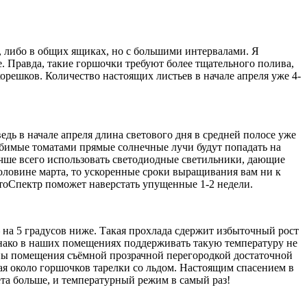
х, либо в общих ящиках, но с большими интервалами. Я
. Правда, такие горшочки требуют более тщательного полива,
орешков. Количество настоящих листьев в начале апреля уже 4-
ведь в начале апреля длина светового дня в средней полосе уже
 любимые томатами прямые солнечные лучи будут попадать на
учше всего использовать светодиодные светильники, дающие
оловине марта, то ускоренные сроки выращивания вам ни к
итоСпектр поможет наверстать упущенные 1-2 недели.
 на 5 градусов ниже. Такая прохлада сдержит избыточный рост
днако в наших помещениях поддерживать такую температуру не
роны помещения съёмной прозрачной перегородкой достаточной
ая около горшочков тарелки со льдом. Настоящим спасением в
ета больше, и температурный режим в самый раз!