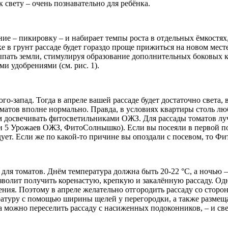
к свету – очень познавательно для ребёнка.
ние – пикировку – и набирает темпы роста в отдельных ёмкостя
 в грунт рассаде будет гораздо проще прижиться на новом месте
ыпать земли, стимулируя образование дополнительных боковых к
и удобрениями (см. рис. 1).
о-запад. Тогда в апреле вашей рассаде будет достаточно света, 
я томатов вполне нормально. Правда, в условиях квартиры столь
аем досвечивать фитосветильниками ОЖЗ. Для рассады томатов л
 и 5 Урожаев ОЖЗ, ФитоСолнышко). Если вы посеяли в первой п
ет. Если же по какой-то причине вы опоздали с посевом, то Ф
ля томатов. Днём температура должна быть 20-22 °С, а ночью –
озволит получить коренастую, крепкую и закалённую рассаду. О
пления. Поэтому в апреле желательно отгородить рассаду со сто
ратуру с помощью ширины щелей у перегородки, а также размещ
да можно переселить рассаду с насиженных подоконников, – и св