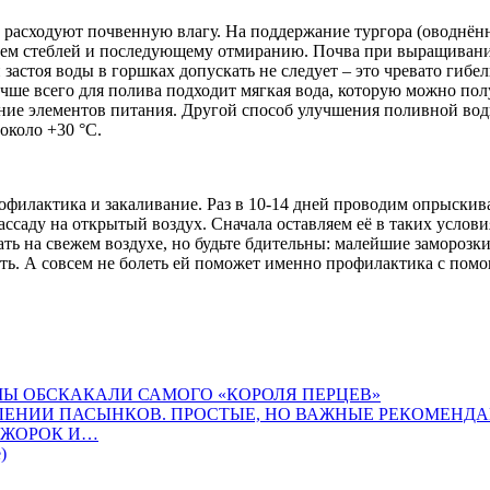
ни расходуют почвенную влагу. На поддержание тургора (оводнё
затем стеблей и последующему отмиранию. Почва при выращиван
 застоя воды в горшках допускать не следует – это чревато гибе
учше всего для полива подходит мягкая вода, которую можно по
оение элементов питания. Другой способ улучшения поливной во
около +30 °С.
рофилактика и закаливание. Раз в 10-14 дней проводим опрыски
саду на открытый воздух. Сначала оставляем её в таких услови
ть на свежем воздухе, но будьте бдительны: малейшие заморозки
олеть. А совсем не болеть ей поможет именно профилактика с по
Ы ОБСКАКАЛИ САМОГО «КОРОЛЯ ПЕРЦЕВ»
ЛЕНИИ ПАСЫНКОВ. ПРОСТЫЕ, НО ВАЖНЫЕ РЕКОМЕНД
ОЖОРОК И…
)