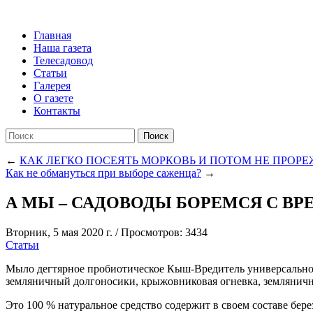
Главная
Наша газета
Телесадовод
Статьи
Галерея
О газете
Контакты
Поиск
←
КАК ЛЕГКО ПОСЕЯТЬ МОРКОВЬ И ПОТОМ НЕ ПРОРЕ
Как не обмануться при выборе саженца?
→
А МЫ – САДОВОДЫ БОРЕМСЯ С В
Вторник, 5 мая 2020 г.
/
Просмотров: 3434
Статьи
Мыло дегтярное пробиотическое Кыш-Вредитель универсальное
земляничный долгоносики, крыжовниковая огневка, земляничный
Это 100 % натуральное средство содержит в своем составе бер