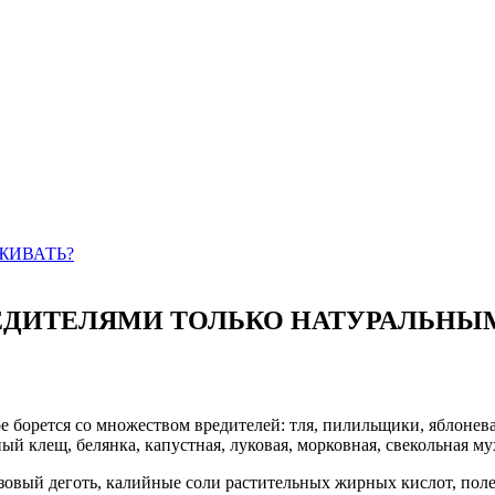
ЖИВАТЬ?
РЕДИТЕЛЯМИ ТОЛЬКО НАТУРАЛЬНЫ
 борется со множеством вредителей: тля, пилильщики, яблонева
 клещ, белянка, капустная, луковая, морковная, свекольная мух
езовый деготь, калийные соли растительных жирных кислот, пол