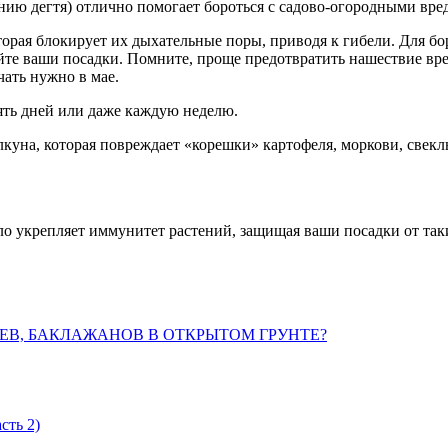
ию дегтя) отлично помогает бороться с садово-огородными вре
орая блокирует их дыхательные поры, приводя к гибели. Для бор
те ваши посадки. Помните, проще предотвратить нашествие вред
ать нужно в мае.
ять дней или даже каждую неделю.
куна, которая повреждает «корешки» картофеля, моркови, свекл
о укрепляет иммунитет растений, защищая ваши посадки от таких
ЦЕВ, БАКЛАЖАНОВ В ОТКРЫТОМ ГРУНТЕ?
ть 2)