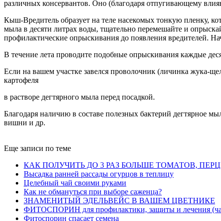
различных консервантов. Оно (благодаря отпугивающему влиян
Кыш-Вредитель образует на теле насекомых тонкую пленку, кот
мыла в десяти литрах воды, тщательно перемешайте и опрыскай
профилактические опрыскивания до появления вредителей. Нач
В течение лета проводите подобные опрыскивания каждые дес
Если на вашем участке завелся проволочник (личинка жука-щел
картофеля
в растворе дегтярного мыла перед посадкой.
Благодаря наличию в составе полезных бактерий дегтярное мыл
вишни и др.
Еще записи по теме
КАК ПОЛУЧИТЬ ДО 3 РАЗ БОЛЬШЕ ТОМАТОВ, ПЕР
Высадка ранней рассады огурцов в теплицу
Целебный чай своими руками
Как не обмануться при выборе саженца?
ЗНАМЕНИТЫЙ ЭДЕЛЬВЕЙС В ВАШЕМ ЦВЕТНИКЕ
ФИТОСПОРИН для профилактики, защиты и лечения (час
Фитоспорин спасает семена