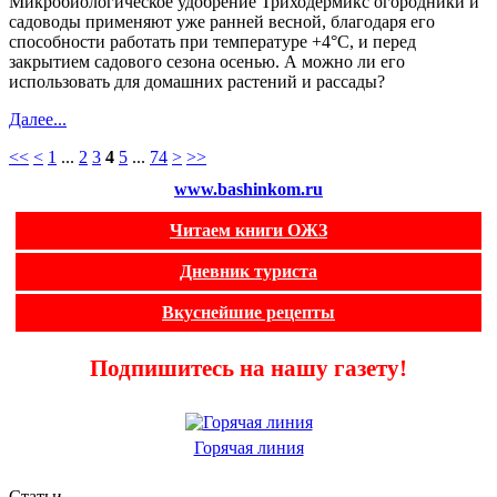
Микробиологическое удобрение Триходермикс огородники и
садоводы применяют уже ранней весной, благодаря его
способности работать при температуре +4°С, и перед
закрытием садового сезона осенью. А можно ли его
использовать для домашних растений и рассады?
Далее...
<<
<
1
...
2
3
4
5
...
74
>
>>
www.bashinkom.ru
Читаем книги ОЖЗ
Дневник туриста
Вкуснейшие рецепты
Подпишитесь на нашу газету!
Горячая линия
Статьи